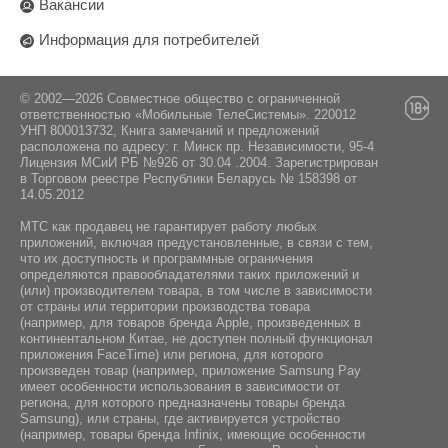
Поставщик:
Вакансии
Стандарт Bluetooth:
Да
ООО "ЭлкоТелеком", Минск, Логойский тракт
5.2
HyperOS 3
Информация для потребителей
22аБ 41-2,
Навигация:
Комплектация:
GPS / ГЛОНАСС / BeiDou / Galileo / A-GPS /
© 2002—2026 Совместное общество с ограниченной
ответственностью «Мобильные ТелеСистемы». 220012
Цифровой компас
Инструкция / Дата кабель / Чехол / Адаптер
УНП 800013732, Книга замечаний и предложений
расположена по адресу: г. Минск пр. Независимости, 95-4
питания
Лицензия МСиИ РБ №926 от 30.04 .2004. Зарегистрирован
в Торговом реестре Республики Беларусь № 158398 от
14.05.2012
МТС как продавец не гарантирует работу любых
приложений, включая предустановленные, в связи с тем,
что их доступность и программные ограничения
определяются правообладателями таких приложений и
(или) производителем товара, в том числе в зависимости
от страны или территории производства товара
(например, для товаров бренда Apple, произведенных в
континентальном Китае, не доступен полный функционал
приложения FaceTime) или региона, для которого
произведен товар (например, приложение Samsung Pay
имеет особенности использования в зависимости от
региона, для которого предназначены товары бренда
Samsung), или страны, где активируется устройство
(например, товары бренда Infiniх, имеющие особенности