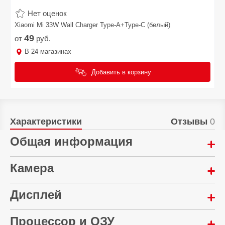
Нет оценок
Xiaomi Mi 33W Wall Charger Type-A+Type-C (белый)
49
от
руб.
В
24
магазинах
Добавить в корзину
Характеристики
Отзывы
0
Общая информация
Год выпуска:
Камера
2026
Мультикамера:
Дисплей
eSim:
50 Мп + 50 Мп + 50 Мп
Да
Диагональ экрана:
Процессор и ОЗУ
Автофокусировка: