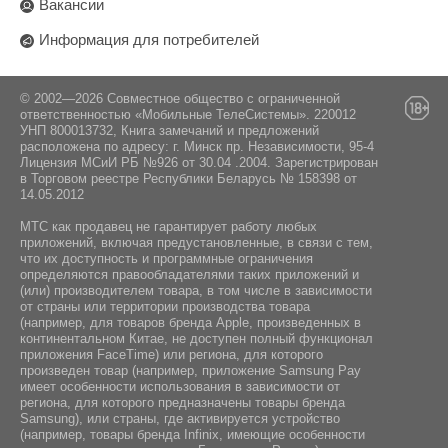
Поставщик:
Вакансии
Wi-Fi:
экран с поддержкой Dolby Vision,
ООО "ЭлкоТелеком", Минск, Логойский тракт
Да
интерактивный вырез фронтальной камеры,
Информация для потребителей
22аБ 41-2,
система охлаждения с испарительной
Стандарт Bluetooth:
камерой, электронный компас, линейный
вибромотор
5.4
© 2002—2026 Совместное общество с ограниченной
ответственностью «Мобильные ТелеСистемы». 220012
Операционная система:
УНП 800013732, Книга замечаний и предложений
Интерфейс подключения:
расположена по адресу: г. Минск пр. Независимости, 95-4
USB Type-C
Лицензия МСиИ РБ №926 от 30.04 .2004. Зарегистрирован
Android 16
в Торговом реестре Республики Беларусь № 158398 от
14.05.2012
NFC:
Комплектация:
Да
МТС как продавец не гарантирует работу любых
приложений, включая предустановленные, в связи с тем,
что их доступность и программные ограничения
Навигация:
Инструкция / Дата кабель / Чехол / Адаптер
определяются правообладателями таких приложений и
GPS / ГЛОНАСС / BeiDou / Galileo / A-GPS
питания
(или) производителем товара, в том числе в зависимости
от страны или территории производства товара
(например, для товаров бренда Apple, произведенных в
континентальном Китае, не доступен полный функционал
приложения FaceTime) или региона, для которого
произведен товар (например, приложение Samsung Pay
имеет особенности использования в зависимости от
региона, для которого предназначены товары бренда
Samsung), или страны, где активируется устройство
(например, товары бренда Infiniх, имеющие особенности