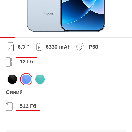
6.3 "
6330 mAh
IP68
12 Гб
Синий
512 Гб