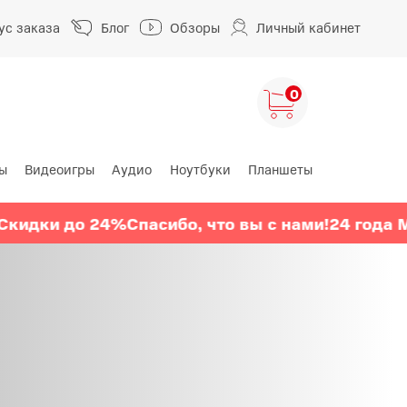
ус заказа
Блог
Обзоры
Личный кабинет
0
ы
Видеоигры
Аудио
Ноутбуки
Планшеты
ng
HUAWEI
HONOR
 до 24%
Спасибо, что вы с нами!
24 года МТС
Ски
HUAWEI Pura
HONOR 400
A
HUAWEI Nova
HONOR 600
HUAWEI Mate
HONOR Magic
HONOR X