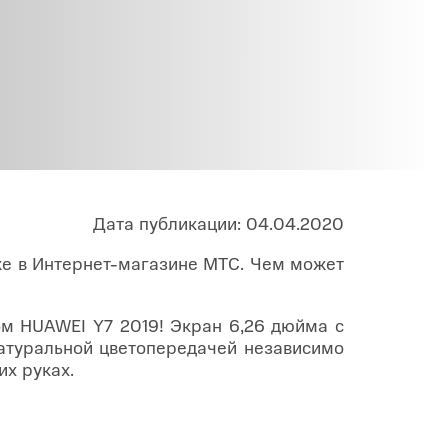
Infinix
TECNO
Infinix GT
Spark
Infinix Note
Camon
Pova
Дата публикации: 04.04.2020
же в Интернет-магазине МТС. Чем может
м HUAWEI Y7 2019! Экран 6,26 дюйма с
атуральной цветопередачей независимо
их руках.