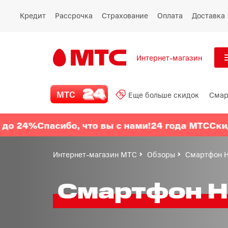
Кредит
Рассрочка
Страхование
Оплата
Доставка
Интернет-магазин
См
МТС 24
МТС
Еще больше скидок
Смар
Все
Еще больше скидок
%
Спасибо, что вы с нами!
24 года МТС
Скидки до
Смартфоны
Интернет-магазин МТС
Обзоры
Cмартфон H
Планшеты и ноутбуки
Cмартфон H
Восстановленные
смартфоны