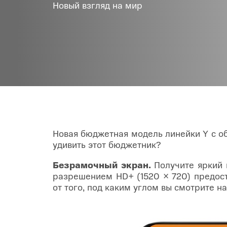
Новый взгляд на мир
Товары для дома
POC
Телевизоры
POCO
POCO
Гаджеты
POCO
POCO
Видеоигры
Blac
Мобильные кассы
Новая бюджетная модель линейки Y с о
удивить этот бюджетник?
Интернет для дома
Безрамочный экран.
Получите яркий 
разрешением HD+ (1520 × 720) предос
Аксессуары
от того, под каким углом вы смотрите н
Cертификаты