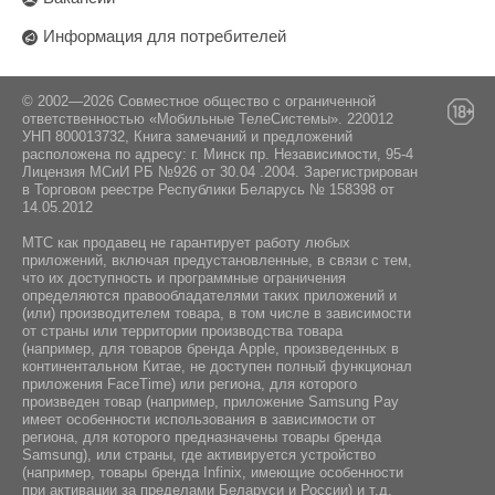
Информация для потребителей
© 2002—2026 Совместное общество с ограниченной
ответственностью «Мобильные ТелеСистемы». 220012
УНП 800013732, Книга замечаний и предложений
расположена по адресу: г. Минск пр. Независимости, 95-4
Лицензия МСиИ РБ №926 от 30.04 .2004. Зарегистрирован
в Торговом реестре Республики Беларусь № 158398 от
14.05.2012
МТС как продавец не гарантирует работу любых
приложений, включая предустановленные, в связи с тем,
что их доступность и программные ограничения
определяются правообладателями таких приложений и
(или) производителем товара, в том числе в зависимости
от страны или территории производства товара
(например, для товаров бренда Apple, произведенных в
континентальном Китае, не доступен полный функционал
приложения FaceTime) или региона, для которого
произведен товар (например, приложение Samsung Pay
имеет особенности использования в зависимости от
региона, для которого предназначены товары бренда
Samsung), или страны, где активируется устройство
(например, товары бренда Infiniх, имеющие особенности
при активации за пределами Беларуси и России) и т.д.