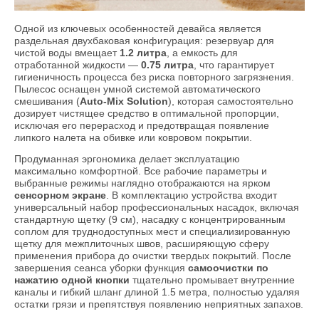
Одной из ключевых особенностей девайса является
раздельная двухбаковая конфигурация: резервуар для
чистой воды вмещает
1.2 литра
, а емкость для
отработанной жидкости —
0.75 литра
, что гарантирует
гигиеничность процесса без риска повторного загрязнения.
Пылесос оснащен умной системой автоматического
смешивания (
Auto-Mix Solution
), которая самостоятельно
дозирует чистящее средство в оптимальной пропорции,
исключая его перерасход и предотвращая появление
липкого налета на обивке или ковровом покрытии.
Продуманная эргономика делает эксплуатацию
максимально комфортной. Все рабочие параметры и
выбранные режимы наглядно отображаются на ярком
сенсорном экране
. В комплектацию устройства входит
универсальный набор профессиональных насадок, включая
стандартную щетку (9 см), насадку с концентрированным
соплом для труднодоступных мест и специализированную
щетку для межплиточных швов, расширяющую сферу
применения прибора до очистки твердых покрытий. После
завершения сеанса уборки функция
самоочистки по
нажатию одной кнопки
тщательно промывает внутренние
каналы и гибкий шланг длиной 1.5 метра, полностью удаляя
остатки грязи и препятствуя появлению неприятных запахов.