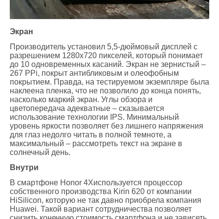
Экран
Производитель установил 5,5-дюймовый дисплей с
разрешением 1280х720 пикселей, который понимает
до 10 одновременных касаний. Экран не зернистый –
267 PPi, покрыт антибликовым и олеофобным
покрытием. Правда, на тестируемом экземпляре была
наклеена пленка, что не позволило до конца понять,
насколько маркий экран. Углы обзора и
цветопередача адекватные – сказывается
использование технологии IPS. Минимальный
уровень яркости позволяет без лишнего напряжения
для глаз недолго читать в полной темноте, а
максимальный – рассмотреть текст на экране в
солнечный день.
Внутри
В смартфоне Honor 4Xиспользуется процессор
собственного производства Kirin 620 от компании
HiSilicon, которую не так давно приобрела компания
Huawei. Такой вариант сотрудничества позволяет
снизить конечную стоимость смартфона и не зависеть