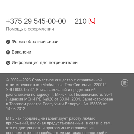
+375 29 545-00-00
210
Помощь в оформлении
Форма обратной связи
Вакансии
Информация для потребителей
© 2002—2026 Совместное общество с ограниченной
ответственностью «Мобильные ТелеСистемы». 220012
УНП 800013732, Книга замечаний и предложений
расположена по адресу: г. Минск пр. Независимости, 95-4
Лицензия МСиИ РБ №926 от 30.04 .2004. Зарегистрирован
в Торговом реестре Республики Беларусь № 158398 от
14.05.2012
МТС как продавец не гарантирует работу любых
приложений, включая предустановленные, в связи с тем,
что их доступность и программные ограничения
определяются правообладателями таких приложений и