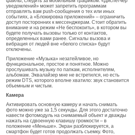
файлы, следить за мобильным трафиком. «Диспетчер
уведомлений» может запретить программам
отправлять вам push-сообщения о тех или иных
событиях, а «Блокировка приложений» – ограничить
доступ посторонних к мессенджерам. Стоит обратить
внимание и на режим «Не беспокоить», в котором вы
будете получать вызовы только от контактов,
определенных вами ранее. Сигналы вызова и
вибрация от людей вне «белого списка» будут
отключены.
Приложение «Музыка» незатейливое, но
функциональное, простое и понятное. Можно
прослушивать музыку по папкам, исполнителям,
альбомам. Эквалайзер мне не встретился, но есть
режим DTS, которого вполне хватило: звук становится
объемным и чистым.
Камера
Активировать основную камеру и начать снимать
фото можно уже за 1,5 секунды. Для этого достаточно
навести фотомодуль на снимаемый объект и дважды
нажать на сдвоенную клавишу громкости – в
положение «Меньше». Экран разблокируется, а
смартфон будет готов продолжать съемку. Фото,