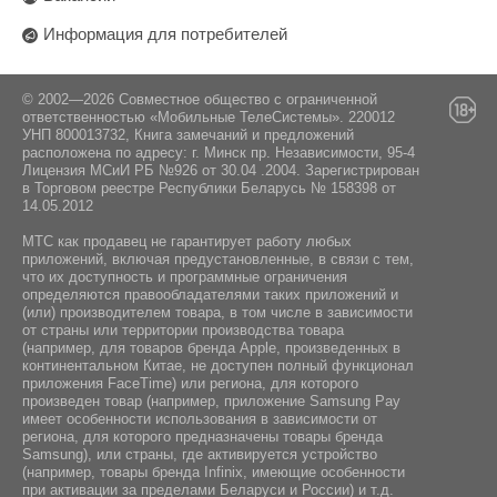
Информация для потребителей
© 2002—2026 Совместное общество с ограниченной
ответственностью «Мобильные ТелеСистемы». 220012
УНП 800013732, Книга замечаний и предложений
расположена по адресу: г. Минск пр. Независимости, 95-4
Лицензия МСиИ РБ №926 от 30.04 .2004. Зарегистрирован
в Торговом реестре Республики Беларусь № 158398 от
14.05.2012
МТС как продавец не гарантирует работу любых
приложений, включая предустановленные, в связи с тем,
что их доступность и программные ограничения
определяются правообладателями таких приложений и
(или) производителем товара, в том числе в зависимости
от страны или территории производства товара
(например, для товаров бренда Apple, произведенных в
континентальном Китае, не доступен полный функционал
приложения FaceTime) или региона, для которого
произведен товар (например, приложение Samsung Pay
имеет особенности использования в зависимости от
региона, для которого предназначены товары бренда
Samsung), или страны, где активируется устройство
(например, товары бренда Infiniх, имеющие особенности
при активации за пределами Беларуси и России) и т.д.