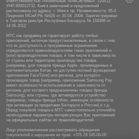
ответственностью «Мобильные ТелеСистемы». 220012
УНП 800013732, Книга замечаний и предложений
расположена по адресу: г. Минск пр. Независимости, 95-4
Лицензия МСиИ РБ №926 от 30.04 .2004. Зарегистрирован
в Торговом реестре Республики Беларусь № 158398 от
14.05.2012
МТС как продавец не гарантирует работу любых
приложений, включая предустановленные, в связи с тем,
что их доступность и программные ограничения
определяются правообладателями таких приложений и
(или) производителем товара, в том числе в зависимости
от страны или территории производства товара
(например, для товаров бренда Apple, произведенных в
континентальном Китае, не доступен полный функционал
приложения FaceTime) или региона, для которого
произведен товар (например, приложение Samsung Pay
имеет особенности использования в зависимости от
региона, для которого предназначены товары бренда
Samsung), или страны, где активируется устройство
(например, товары бренда Infiniх, имеющие особенности
при активации за пределами Беларуси и России) и т.д.
Перед покупкой товара в МТС самостоятельно уточняйте
необходимые параметры интересующих Вас приложений
на официальных сайтах их правообладателей
Лицо уполномоченное рассматривать обращения
покупателей о нарушении их прав:
+375 29 545-00-00
.