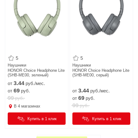
5
5
Наушники
Наушники
HONOR Choice Headphone Lite
HONOR Choice Headphone Lite
(SHB-ME00, зеленый)
(SHB-ME00, серый)
3.
44
от
руб./мес.
69
3.
44
от
руб.
от
руб./мес.
99
69
руб.
от
руб.
99
руб.
В
4
магазинах
Купить в 1 клик
Купить в 1 клик