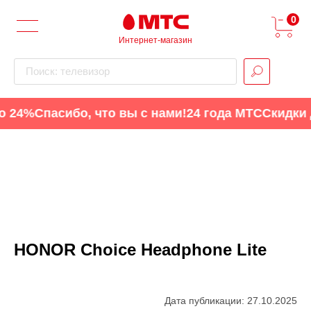
0
Интернет-магазин
Поиск: телевизор
24%
Спасибо, что вы с нами!
24 года МТС
Скидки до
HONOR Choice Headphone Lite
Дата публикации: 27.10.2025