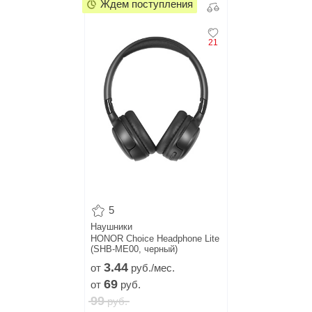
Ждем поступления
21
5
Наушники
HONOR Choice Headphone Lite
(SHB-ME00, черный)
3.
44
от
руб./мес.
69
от
руб.
99
руб.