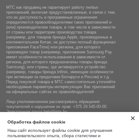
МТС как продавец не гарантирует работу любых
приложений, включая предустановленные, в связи с тем,
что их доступность и программные ограничения
определяются правообладателями таких приложений и
(или) производителем товара, в том числе в зависимости
от страны или территории производства товара
(например, для товаров бренда Apple, произведенных в
континентальном Китае, не доступен полный функционал
приложения FaceTime) или региона, для которого
произведен товар (например, приложение Samsung Pay
имеет особенности использования в зависимости от
региона, для которого предназначены товары бренда
Samsung), или страны, где активируется устройство
(например, товары бренда Infiniх, имеющие особенности
при активации за пределами Беларуси и России) и т.д.
Перед покупкой товара в МТС самостоятельно уточняйте
необходимые параметры интересующих Вас приложений
на официальных сайтах их правообладателей
Лицо уполномоченное рассматривать обращения
покупателей о нарушении их прав:
+375 29 545-00-00
.
Электронная почта
help@mts.by
Номер телефона работников местных исполнительных и
Обработка файлов cookie
распорядительных органов по месту государственной
Наш сайт использует файлы cookie для улучшения
регистрации СООО «Мобильные ТелеСистемы»,
пользовательского опыта, сбора статистики и
уполномоченных рассматривать обращения покупателей: