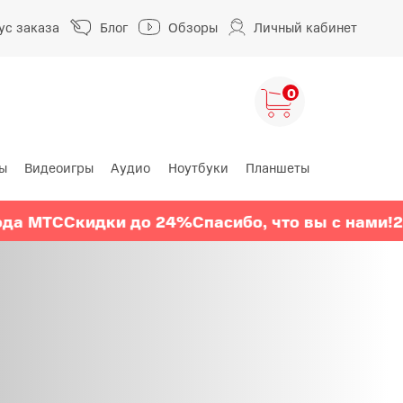
ус заказа
Блог
Обзоры
Личный кабинет
0
ы
Видеоигры
Аудио
Ноутбуки
Планшеты
ng
HUAWEI
HONOR
Скидки до 24%
Спасибо, что вы с нами!
24 года 
HUAWEI Pura
HONOR 400
A
HUAWEI Nova
HONOR 600
HUAWEI Mate
HONOR Magic
HONOR X