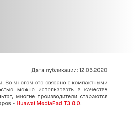
Infinix
TECNO
Infinix GT
Spark
Infinix Note
Camon
Pova
Дата публикации: 12.05.2020
. Во многом это связано с компактными
остью можно использовать в качестве
льтат, многие производители стараются
еров -
Huawei MediaPad T3 8.0
.