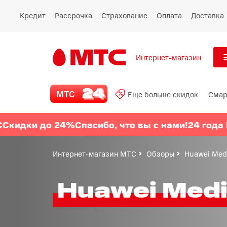
Кредит
Рассрочка
Страхование
Оплата
Доставка
Интернет-магазин
См
МТС 24
МТС
Еще больше скидок
Смар
Все
Еще больше скидок
 до 24%
Спасибо, что вы с нами!
24 года МТС
Ски
Смартфоны
Интернет-магазин МТС
Обзоры
Huawei Med
Планшеты и ноутбуки
Huawei Medi
Восстановленные
смартфоны