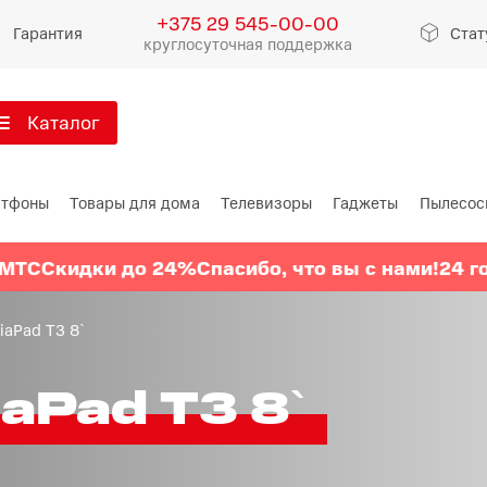
+375 29 545-00-00
Гарантия
Стат
круглосуточная поддержка
Каталог
артфоны
тфоны
Товары для дома
Телевизоры
Гаджеты
Пылесос
Xiaomi
Apple
Samsu
дки до 24%
Спасибо, что вы с нами!
24 года МТС
Xiaomi 17
iPhone 17
Galaxy S
Xiaomi 15
iPhone 16
Galaxy 
iaPad T3 8`
Xiaomi 14
iPhone 15
Galaxy Z
aPad T3 8`
Redmi 15
iPhone 14
Redmi Note 14
iPhone 13
Redmi Note 15
Redmi 14
Redmi A
Восстановленные
Показать еще
Показать еще