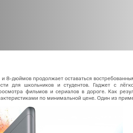
O
realme
TCL
vivo
 F
realme C
TCL 50
vivo Y
 M
realme 14
TCL 60
vivo V
 X
realme note
TCL 70
vivo X
 C
kview
7 и 8-дюймов продолжает оставаться востребованным
сти для школьников и студентов. Гаджет с лёгк
росмотра фильмов и сериалов в дороге. Как резу
рактеристиками по минимальной цене. Один из прим