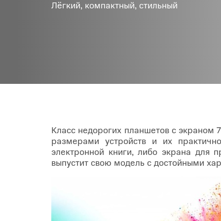
Лёгкий, компактный, стильный
Товары для дома
POC
Телевизоры
POCO
POCO
Гаджеты
POCO
POCO
Видеоигры
Blac
Мобильные кассы
Класс недорогих планшетов с экраном 
размерами устройств и их практично
Интернет для дома
электронной книги, либо экрана для п
выпустит свою модель с достойными ха
Аксессуары
Cертификаты