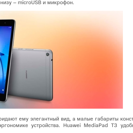
снизу – microUSB и микрофон.
идают ему элегантный вид, а малые габариты конс
ргономике устройства. Huawei MediaPad T3 удобн