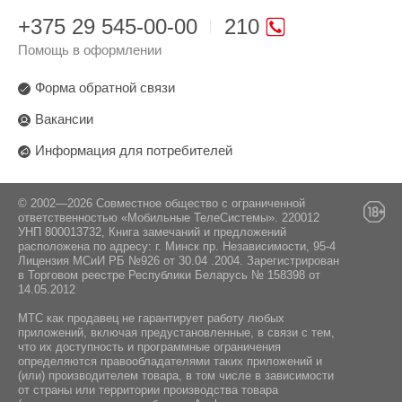
+375 29 545-00-00
210
Помощь в оформлении
Форма обратной связи
Вакансии
Информация для потребителей
© 2002—2026 Совместное общество с ограниченной
ответственностью «Мобильные ТелеСистемы». 220012
УНП 800013732, Книга замечаний и предложений
расположена по адресу: г. Минск пр. Независимости, 95-4
Лицензия МСиИ РБ №926 от 30.04 .2004. Зарегистрирован
в Торговом реестре Республики Беларусь № 158398 от
14.05.2012
МТС как продавец не гарантирует работу любых
приложений, включая предустановленные, в связи с тем,
что их доступность и программные ограничения
определяются правообладателями таких приложений и
(или) производителем товара, в том числе в зависимости
от страны или территории производства товара