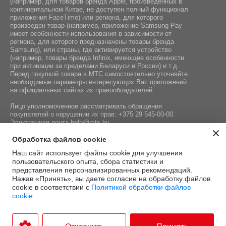
(например, для товаров бренда Apple, произведенных в
континентальном Китае, не доступен полный функционал
приложения FaceTime) или региона, для которого
произведен товар (например, приложение Samsung Pay
имеет особенности использования в зависимости от
региона, для которого предназначены товары бренда
Samsung), или страны, где активируется устройство
(например, товары бренда Infiniх, имеющие особенности
при активации за пределами Беларуси и России) и т.д.
Перед покупкой товара в МТС самостоятельно уточняйте
необходимые параметры интересующих Вас приложений
на официальных сайтах их правообладателей
Лицо уполномоченное рассматривать обращения
покупателей о нарушении их прав:
+375 29 545-00-00
.
Электронная почта
help@mts.by
Номер телефона работников местных исполнительных и
Обработка файлов cookie
распорядительных органов по месту государственной
Наш сайт использует файлы cookie для улучшения
регистрации СООО «Мобильные ТелеСистемы»,
пользовательского опыта, сбора статистики и
уполномоченных рассматривать обращения покупателей:
представления персонализированных рекомендаций.
+375 17 215-14-65
Нажав «Принять», вы даете согласие на обработку файлов
cookie в соответствии с
Политикой обработки файлов
cookie.
Этот сайт защищён
Политика
Условия
reCAPTCHA, а также
конфиденциальности
и
.
использования