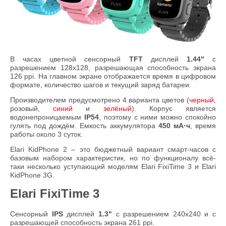
В часах цветной сенсорный
TFT
дисплей
1.44"
с
разрешением 128x128, разрешающая способность экрана
126 ppi. На главном экране отображается время в цифровом
формате, количество шагов и текущий заряд батареи.
Производителем предусмотрено 4 варианта цветов (
черный
,
розовый,
синий
и
зелёный
). Корпус является
водонепроницаемым
IP54
, поэтому с ними можно спокойно
гулять под дождём. Емкость аккумулятора
450 мА·ч
, время
работы около 3 суток.
Elari KidPhone 2 – это бюджетный вариант смарт-часов с
базовым набором характеристик, но по функционалу всё-
таки несколько уступающий моделям Elari FixiTime 3 и Elari
KidPhone 3G.
Elari FixiTime 3
Сенсорный
IPS
дисплей
1.3"
с разрешением 240x240 и с
разрешающей способность экрана 261 ppi.