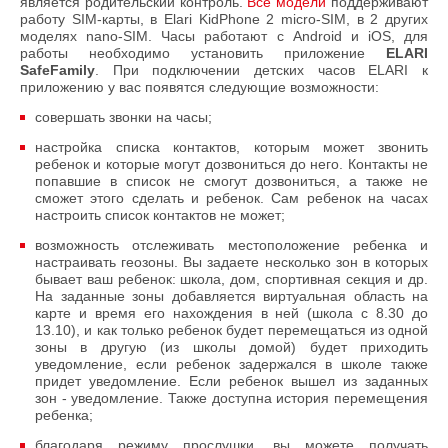
является родительский контроль.
Все модели
поддерживают
работу SIM-карты, в Elari KidPhone 2 micro-SIM, в 2 других
моделях nano-SIM. Часы работают с Android и iOS, для
работы необходимо установить приложение
ELARI
SafeFamily
. При подключении детских часов ELARI к
приложению у вас появятся следующие возможности:
совершать звонки на часы;
настройка списка контактов, которым может звонить
ребенок и которые могут дозвониться до него. Контакты не
попавшие в список не смогут дозвониться, а также не
сможет этого сделать и ребенок. Сам ребенок на часах
настроить список контактов не может;
возможность отслеживать местоположение ребенка и
настраивать геозоны. Вы задаете несколько зон в которых
бывает ваш ребенок: школа, дом, спортивная секция и др.
На заданные зоны добавляется виртуальная область на
карте и время его нахождения в ней (школа с 8.30 до
13.10), и как только ребенок будет перемещаться из одной
зоны в другую (из школы домой) будет приходить
уведомление, если ребенок задержался в школе также
придет уведомление. Если ребенок вышел из заданных
зон - уведомление. Также доступна история перемещения
ребенка;
благодаря режиму прослушки, вы можете получать