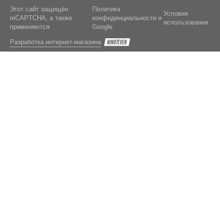
Этот сайт защищён
Политика
Условия
reCAPTCHA, а также
конфиденциальности
и
.
использования
применяются
Google
Разработка интернет-магазина