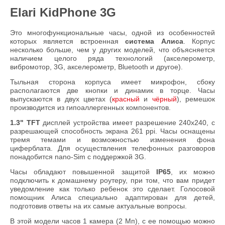
Elari KidPhone 3G
Это многофункциональные часы, одной из особенностей
которых является встроенная
система Алиса
. Корпус
несколько больше, чем у других моделей, что объясняется
наличием целого ряда технологий (акселерометр,
вибромотор, 3G, акселерометр, Bluetooth и другое).
Тыльная сторона корпуса имеет микрофон, сбоку
располагаются две кнопки и динамик в торце. Часы
выпускаются в двух цветах (
красный
и
чёрный
), ремешок
производится из гипоаллергенных компонентов.
1.3" TFT
дисплей устройства имеет разрешение 240х240, с
разрешающей способность экрана 261 ppi. Часы оснащены
тремя темами и возможностью изменения фона
циферблата. Для осуществления телефонных разговоров
понадобится nano-Sim с поддержкой 3G.
Часы обладают повышенной защитой
IP65
, их можно
подключить к домашнему роутеру, при том, что вам придет
уведомление как только ребенок это сделает. Голосовой
помощник Алиса специально адаптирован для детей,
подготовив ответы на их самые актуальные вопросы.
В этой модели часов 1 камера (2 Мп), с ее помощью можно