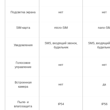
Подсветка экрана
нет
нет
SIM-карта
micro-SIM
nano-SI
SMS, входящий звонок,
SMS, входящий 
Уведомления
будильник
будильни
Голосовое
нет
нет
управление
Встроенная
нет
да
камера
Пыле- и
IP54
IP56
влагозащита