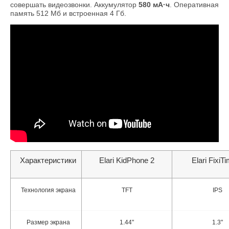
совершать видеозвонки. Аккумулятор
580 мА·ч
. Оперативная
память 512 Мб и встроенная 4 Гб.
Характеристики
Elari KidPhone 2
Elari FixiT
Технология экрана
TFT
IPS
Размер экрана
1.44"
1.3"