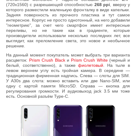
(720x1560) с разрешающей способностью
268 ppi
, вверху у
которого разместили маленькую фронталку в виде капельки.
Задняя поверхность из прочного пластика и тут самое
интересное. Корпус не просто однотонный, на него добавили
"геометрию", за счет чего смартфон имеет интересные
переливы, но не такие как в градиенте, которые
производители использовали несколько последних лет, все
выглядит, как преломление света, это новое и необычное
решение.
На данный момент покупатель может выбрать три варианта
расцветок:
Prism Crush Black
и
Prism Crush White
(черный и
белый, соответственно), а также
фиолетовый
. На тыле в
левом верхнем углу есть тройная камера. В середине —
традиционная фирменная надпись. Слева — слоты для SIM.
У A30s два слота: можно вставить или две Nano-SIM, или
одну с картой памяти MicroSD. Справа — кнопка для
регулирования громкости. И аудиовыход jack 3.5 мм тоже
есть. Основной разъём Type-C.