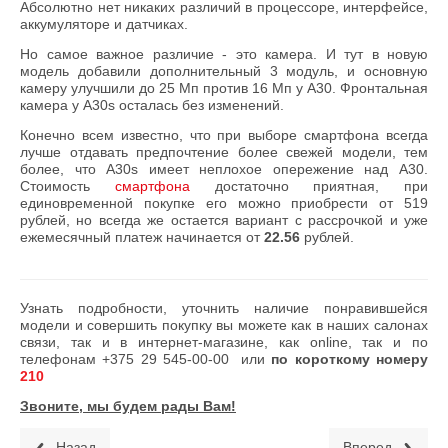
Абсолютно нет никаких различий в процессоре, интерфейсе,
аккумуляторе и датчиках.
Но самое важное различие - это камера. И тут в новую
модель добавили дополнительный 3 модуль, и основную
камеру улучшили до 25 Мп против 16 Мп у A30. Фронтальная
камера у A30s осталась без изменений.
Конечно всем известно, что при выборе смартфона всегда
лучше отдавать предпочтение более свежей модели, тем
более, что A30s имеет неплохое опережение над A30.
Стоимость
смартфона
достаточно приятная, при
единовременной покупке его можно приобрести от 519
рублей, но всегда же остается вариант с рассрочкой и уже
ежемесячный платеж начинается от
22.56
рублей.
Узнать подробности, уточнить наличие понравившейся
модели и совершить покупку вы можете как в наших салонах
связи, так и в интернет-магазине, как online, так и по
телефонам
+375 29 545-00-00
или
по короткому номеру
210
Звоните, мы будем рады Вам!
Назад
Вперед