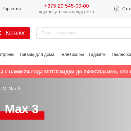
+375 29 545-00-00
Гарантия
Ста
круглосуточная поддержка
Каталог
Поиск: телевизор
артфоны
ртфоны
Товары для дома
Телевизоры
Гаджеты
Пылесос
Xiaomi
Apple
Sams
с нами!
24 года МТС
Скидки до 24%
Спасибо, что вы
Xiaomi 17
iPhone 17
Galaxy 
Xiaomi 15
iPhone 16
Galaxy 
i Mi Max 3
Xiaomi 14
iPhone 15
Galaxy 
 Max 3
Redmi 15
iPhone 14
Redmi Note 14
iPhone 13
Redmi Note 15
Redmi 14
Redmi A
Восстановленные
Показать еще
Показать еще