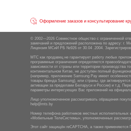
Оформление заказов и консультирование круг
© 2002—2026 Совместное общество с ограниченной от
замечаний и предложений расположена по адресу: г. Ми
Лицензия МСиИ РБ №926 от 30.04 .2004. Зарегистриров
МТС как продавец не гарантирует работу любых приложе
программные ограничения определяются правообладател
зависимости от страны или территории производства то
континентальном Китае, не доступен полный функциона
(например, приложение Samsung Pay имеет особенности
товары бренда Samsung), или страны, где активируется
активации за пределами Беларуси и России) и т.д. Пе
параметры интересующих Вас приложений на официаль
Лицо уполномоченное рассматривать обращения покупа
help@mts.by
Номер телефона работников местных исполнительных и
«Мобильные ТелеСистемы», уполномоченных рассматр
Этот сайт защищён reCAPTCHA, а также применяются