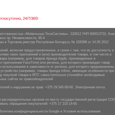
лосуточно, 24/7/365!
ветственностью «Мобильные ТелеСистемы». 220012 УНП 800013732, Кни
нск пр. Независимости, 95-4
ан в Торговом реестре Республики Беларусь № 158398 от 14.05.2012
ний, включая предустановленные, в связи с тем, что их доступность и
ями таких приложений и (или) производителем товара, в том числе в
вара (например, для товаров бренда Apple, произведенных в
л приложения FaceTime) или региона, для которого произведен товар
 использования в зависимости от региона, для которого предназначены
 устройство (например, товары бренда Infiniх, имеющие особенности при
ред покупкой товара в МТС самостоятельно уточняйте необходимые
ных сайтах их правообладателей
телей о нарушении их прав:
+375 29 545-00-00
. Электронная почта
 распорядительных органов по месту государственной регистрации СО
ивать обращения покупателей:
+375 17 215-14-65
Политика конфиденциальности Google
и
Условия использования
.