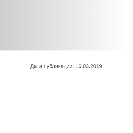
Infinix
TECNO
Infinix GT
Spark
Infinix Note
Camon
Pova
Дата публикации: 16.03.2019