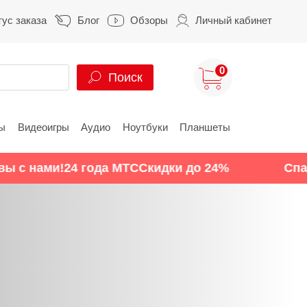
тус заказа
Блог
Обзоры
Личный кабинет
0
Поиск
ы
Видеоигры
Аудио
Ноутбуки
Планшеты
ung
HUAWEI
HONOR
 с нами!
24 года МТС
Скидки до 24%
Спасиб
S
HUAWEI Pura
HONOR 400
A
HUAWEI Nova
HONOR 600
Z
HUAWEI Mate
HONOR Magic
HONOR X