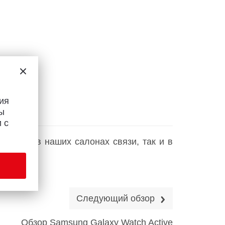
ия
ы
 с
те как в наших салонах связи, так и в
меру
210
Следующий обзор
Обзор Samsung Galaxy Watch Active