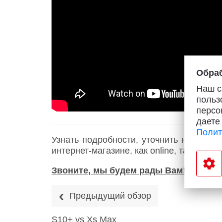
Купить SIM
Популярное
Вакансии
Обраб
Наш с
польз
персо
даете
Полит
Узнать подробности, уточнить наличие
интернет-магазине, как online, так и по
Звоните, мы будем рады Вам!
Предыдущий обзор
S10+ vs Xs Max