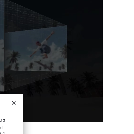
ия
ы
 с