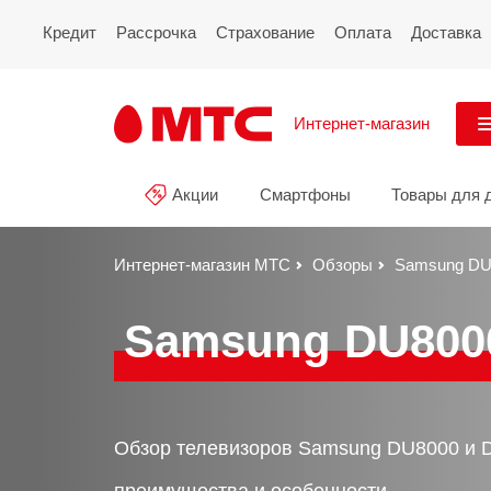
Кредит
Рассрочка
Страхование
Оплата
Доставка
Интернет-магазин
См
Акции
Смартфоны
Товары для 
Акции
Все
Смартфоны
Интернет-магазин МТС
Обзоры
Samsung DU
Планшеты и ноутбуки
Samsung DU800
Восстановленные
смартфоны
Товары для дома
Обзор телевизоров Samsung DU8000 и 