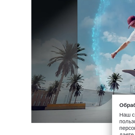
Обраб
Наш с
польз
персо
даете