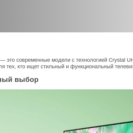
O
realme
TCL
vivo
 F
realme C
TCL 50
vivo Y
 M
realme 14
TCL 60
vivo V
 X
realme note
TCL 70
vivo X
 C
 это современные модели с технологией Crystal U
я тех, кто ищет стильный и функциональный телеви
kview
ьный выбор