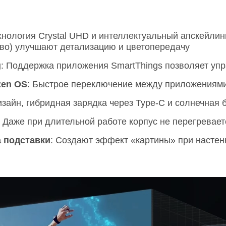
ехнология Crystal UHD и интеллектуальный апскейлин
тво) улучшают детализацию и цветопередачу
g
: Поддержка приложения SmartThings позволяет уп
zen OS
: Быстрое переключение между приложениями
изайн, гибридная зарядка через Type-C и солнечная 
: Даже при длительной работе корпус не перегревает
а подставки
: Создают эффект «картины» при насте