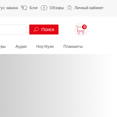
тус заказа
Блог
Обзоры
Личный кабинет
0
Поиск
гры
Аудио
Ноутбуки
Планшеты
ung
HUAWEI
HONOR
S
HUAWEI Pura
HONOR 400
A
HUAWEI Nova
HONOR 600
Z
HUAWEI Mate
HONOR Magic
HONOR X