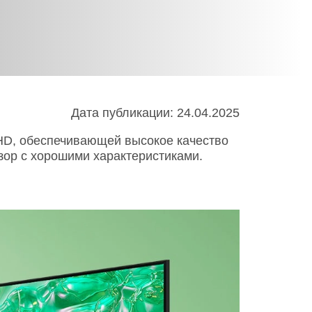
Infinix
TECNO
Infinix GT
Spark
Infinix Note
Camon
Pova
Дата публикации: 24.04.2025
HD, обеспечивающей высокое качество
зор с хорошими характеристиками.