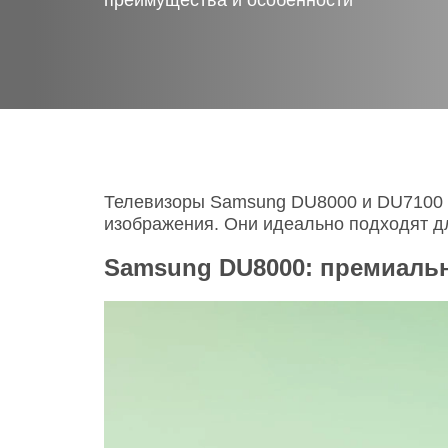
преимущества и особенности
Телевизоры
POC
Гаджеты
POCO
POCO
Видеоигры
POCO
POCO
Мобильные кассы
Телевизоры Samsung DU8000 и DU7100 —
изображения. Они идеально подходят дл
Blac
Интернет для дома
Samsung DU8000: премиал
Аксессуары
Cертификаты
Купить SIM