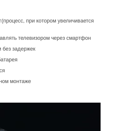
г(процесс, при котором увеличивается
равлять телевизором через смартфон
 без задержек
батарея
ся
нном монтаже