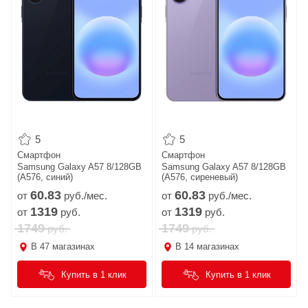
5
5
Смартфон
Смартфон
Samsung Galaxy A57 8/128GB
Samsung Galaxy A57 8/128GB
(A576, синий)
(A576, сиреневый)
60.
83
60.
83
от
руб./мес.
от
руб./мес.
1319
1319
от
руб.
от
руб.
1749
1749
руб.
руб.
В
47
магазинах
В
14
магазинах
Купить в 1 клик
Купить в 1 клик