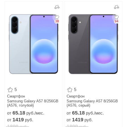
38
94
5
5
Смартфон
Смартфон
Samsung Galaxy A57 8/256GB
Samsung Galaxy A57 8/256GB
(A576, голубой)
(A576, серый)
65.
18
65.
18
от
руб./мес.
от
руб./мес.
1419
1419
от
руб.
от
руб.
1899
1899
руб.
руб.