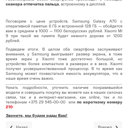
сканера отпечатка пальца
, встроенному в дисплей.
Поговорим о цене устройств. Samsung Galaxy A70 с
оперативной памятью 6 ГБ и встроенной 128 ГБ — обойдется
вам в среднем в 1000 — 1100 белорусских рублей. Xiaomi Mi
9 при такой же памяти будет немного дороже от 1200
рублей.
Подведем итоги. В целом оба смартфона заслуживают
внимания, у Samsung выигрывает размер экрана, в тоже
время экран у Xiaomi тоже достаточно большой, но
устройство более компактное в размерах и в весе. Xiaomi
получил усовершенствованный процессор. В то время как
Samsung может похвастаться емкость аккумулятора, что в
наше время очень важно.
Узнать подробности, уточнить наличие понравившейся
модели и совершить покупку вы можете как в наших салонах
связи, так и в интернет-магазине, как online, так и по
телефонам
+375 29 545-00-00
или
по короткому номеру
210
Звоните, мы будем рады Вам!
Назад
Вперед