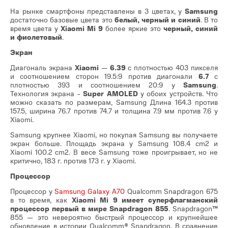
На рынке смартфоны представлены в 3 цветах, у
Samsung
достаточно базовые цвета это
белый, черный и синий
. В то
время цвета у
Xiaomi Mi 9
более яркие это
черный, синий
и фиолетовый
.
Экран
Диагональ экрана
Xiaomi
—
6.39
с плотностью 403 пикселя
и соотношением сторон 19.5:9 против диагонали
6.7
с
плотностью 393 и соотношением 20:9 у
Samsung
.
Технология экрана -
Super AMOLED
у обоих устройств. Что
можно сказать по размерам, Samsung Длина 164.3 против
157.5, ширина 76.7 против 74.7 и толщина 7.9 мм против 7.6 у
Xiaomi.
Samsung крупнее Xiaomi, но покупая Samsung вы получаете
экран больше. Площадь экрана у Samsung 108.4 cm2 и
Xiaomi 100.2 cm2. В весе Samsung тоже проигрывает, но не
критично, 183 г. против 173 г. у Xiaomi.
Процессор
Процессор у
Samsung Galaxy A70
Qualcomm Snapdragon 675
в то время, как
Xiaomi Mi 9 имеет суперфлагманский
процессор первый в мире Snapdragon 855
. Snapdragon™
855 — это невероятно быстрый процессор и крупнейшее
обновление в истории Qualcomm® Snapdragon. В сравнение