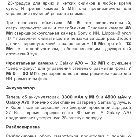
123-градуса для ярких и четких снимков в любое время
суток. И третья камера
5 МП
, она предназначена для
управления глубиной резкости снимка.
Три основных объектива
Mi 9
это широкоугольный,
сверхширокоугольный и телеобъектив. Основная камера
48
Мп
сверхширокоугольная камера Sony с ИИ. Широкий угол
117 ° позволяет снимать целые пейзажи за один раз. Второй
датчик широкоугольный с разрешением
16 Мп
, третий -
12
Мп
с телеобъективом, обеспечивающим двухкратный
оптический зум.
Фронтальная камера
у Galaxy
A70
—
32 МП
с функцией
"Селфи-фокус" для управления степенью размытия фона. У
Mi 9
—
20 МП
с усовершенствованным режимом красоты и
ИИ-размытием фона.
Аккумулятор
Теперь об аккумуляторах.
3300 мАч у Mi 9
и
4500 мАч у
Galaxy A70
. Конечно объективнее батарея у Samsung лучше,
и Xiaomi компенсировали это быстрой проводной зарядкой
27 Вт - время зарядки всего 60 минут. А Galaxy A70
поддерживает ускоренную 25-ваттную зарядку.
Разблокировка
Разблокировка обоих смартфонов происходит с помощью