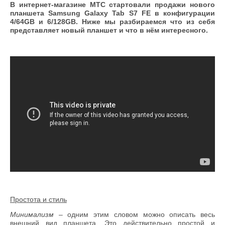
В интернет-магазине МТС стартовали продажи нового
планшета
Samsung
Galaxy
Tab
S
7
FE
в конфигурации
4/64
GB
и 6/128
GB
. Ниже мы разбираемся что из себя
представляет новый планшет и что в нём интересного.
Простота и стиль
Минимализм
– одним этим словом можно описать весь
внешний вид планшета. Это действительно простой и