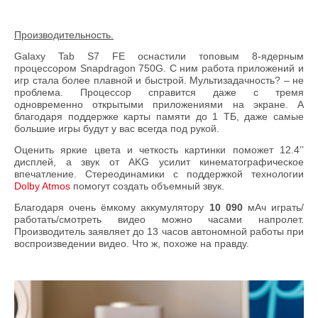
Производительность.
Galaxy
Tab
S
7
FE
оснастили топовым 8-ядерным
процессором
Snapdragon
750
G
. С ним работа приложений и
игр стала более плавной и быстрой. Мультизадачность? – не
проблема. Процессор справится даже с тремя
одновременно открытыми приложениями на экране. А
благодаря поддержке карты памяти до 1 ТБ, даже самые
большие игры будут у вас всегда под рукой.
Оценить яркие цвета и четкость картинки поможет 12.4’’
дисплей, а звук от
AKG
усилит кинематографическое
впечатление. Стереодинамики с поддержкой технологии
Dolby Atmos
помогут создать объемный звук.
Благодаря очень ёмкому аккумулятору
10 090
мАч играть/
работать/смотреть видео можно часами напролет.
Производитель заявляет до 13 часов автономной работы при
воспроизведении видео. Что ж, похоже на правду.