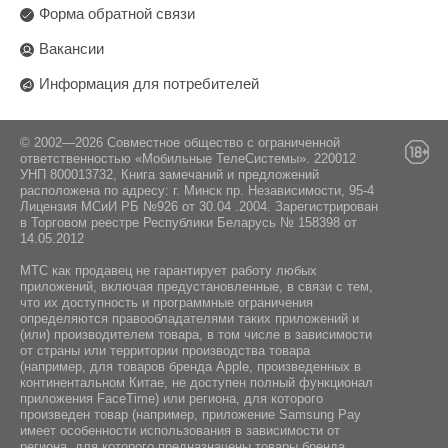
Форма обратной связи
Вакансии
Информация для потребителей
© 2002—2026 Совместное общество с ограниченной
ответственностью «Мобильные ТелеСистемы». 220012
УНП 800013732, Книга замечаний и предложений
расположена по адресу: г. Минск пр. Независимости, 95-4
Лицензия МСиИ РБ №926 от 30.04 .2004. Зарегистрирован
в Торговом реестре Республики Беларусь № 158398 от
14.05.2012
МТС как продавец не гарантирует работу любых
приложений, включая предустановленные, в связи с тем,
что их доступность и программные ограничения
определяются правообладателями таких приложений и
(или) производителем товара, в том числе в зависимости
от страны или территории производства товара
(например, для товаров бренда Apple, произведенных в
континентальном Китае, не доступен полный функционал
приложения FaceTime) или региона, для которого
произведен товар (например, приложение Samsung Pay
имеет особенности использования в зависимости от
региона, для которого предназначены товары бренда