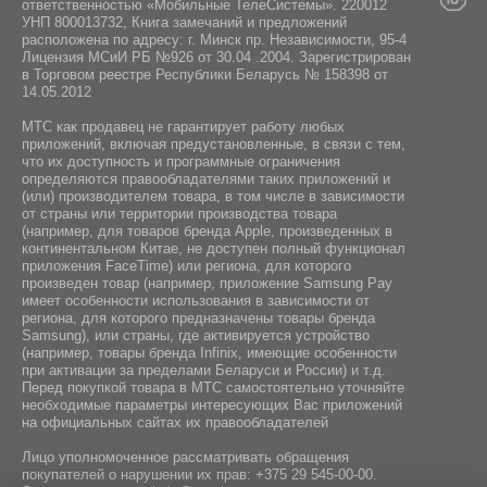
ответственностью «Мобильные ТелеСистемы». 220012
УНП 800013732, Книга замечаний и предложений
расположена по адресу: г. Минск пр. Независимости, 95-4
Лицензия МСиИ РБ №926 от 30.04 .2004. Зарегистрирован
в Торговом реестре Республики Беларусь № 158398 от
14.05.2012
МТС как продавец не гарантирует работу любых
приложений, включая предустановленные, в связи с тем,
что их доступность и программные ограничения
определяются правообладателями таких приложений и
(или) производителем товара, в том числе в зависимости
от страны или территории производства товара
(например, для товаров бренда Apple, произведенных в
континентальном Китае, не доступен полный функционал
приложения FaceTime) или региона, для которого
произведен товар (например, приложение Samsung Pay
имеет особенности использования в зависимости от
региона, для которого предназначены товары бренда
Samsung), или страны, где активируется устройство
(например, товары бренда Infiniх, имеющие особенности
при активации за пределами Беларуси и России) и т.д.
Перед покупкой товара в МТС самостоятельно уточняйте
необходимые параметры интересующих Вас приложений
на официальных сайтах их правообладателей
Лицо уполномоченное рассматривать обращения
покупателей о нарушении их прав:
+375 29 545-00-00
.