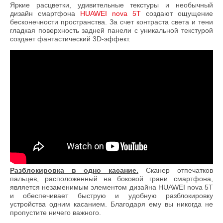
Яркие расцветки, удивительные текстуры и необычный
дизайн смартфона
HUAWEI nova 5T
создают ощущение
бесконечности пространства. За счет контраста света и тени
гладкая поверхность задней панели с уникальной текстурой
создает фантастический 3D-эффект.
Разблокировка в одно касание.
Сканер отпечатков
пальцев, расположенный на боковой грани смартфона,
является незаменимым элементом дизайна HUAWEI nova 5T
и обеспечивает быструю и удобную разблокировку
устройства одним касанием. Благодаря ему вы никогда не
пропустите ничего важного.