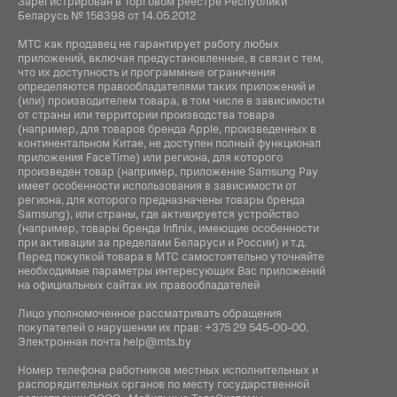
Зарегистрирован в Торговом реестре Республики
Беларусь № 158398 от 14.05.2012
МТС как продавец не гарантирует работу любых
приложений, включая предустановленные, в связи с тем,
что их доступность и программные ограничения
определяются правообладателями таких приложений и
(или) производителем товара, в том числе в зависимости
от страны или территории производства товара
(например, для товаров бренда Apple, произведенных в
континентальном Китае, не доступен полный функционал
приложения FaceTime) или региона, для которого
произведен товар (например, приложение Samsung Pay
имеет особенности использования в зависимости от
региона, для которого предназначены товары бренда
Samsung), или страны, где активируется устройство
(например, товары бренда Infiniх, имеющие особенности
при активации за пределами Беларуси и России) и т.д.
Перед покупкой товара в МТС самостоятельно уточняйте
необходимые параметры интересующих Вас приложений
на официальных сайтах их правообладателей
Лицо уполномоченное рассматривать обращения
покупателей о нарушении их прав:
+375 29 545-00-00
.
Электронная почта
help@mts.by
Номер телефона работников местных исполнительных и
распорядительных органов по месту государственной