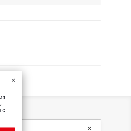
ия
ы
 с