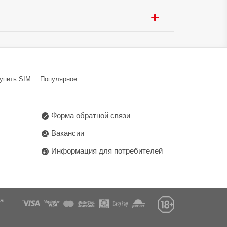
220 г
PPTP‚ L2TP‚ WireGuard
 LAN/WAN (RJ45) / Три
 (RJ45)
6 Xingke Rd, Nanshan,
упить SIM
Популярное
Форма обратной связи
Вакансии
Информация для потребителей
га