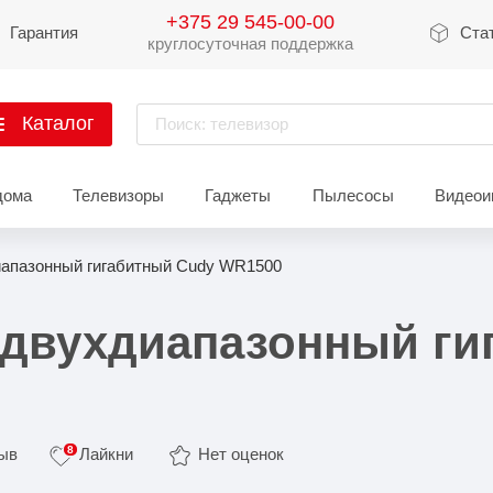
+375 29 545-00-00
Гарантия
Ста
круглосуточная поддержка
Каталог
Поиск: телевизор
артфоны
дома
Телевизоры
Гаджеты
Пылесосы
Видеои
Xiaomi
Apple
Sams
апазонный гигабитный Cudy WR1500
Xiaomi 17
iPhone 17
Galaxy 
Xiaomi 15
iPhone 16
Galaxy 
двухдиапазонный ги
Xiaomi 14
iPhone 15
Galaxy 
Redmi 15
iPhone 14
Redmi Note 14
iPhone 13
8
зыв
Лайкни
Нет оценок
Redmi Note 15
Redmi 14
Redmi A
Восстановленные
Показать еще
Показать еще