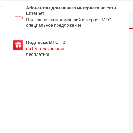
Абонентам домашнего интернета на сети
O
realme
TCL
vivo
Ethernet
Подключившим домашний интернет МТС
 F
realme C
TCL 50
vivo Y
специальное предложение
 M
realme 14
TCL 60
vivo V
 X
realme note
TCL 70
vivo X
Подписка МТС ТВ
на 85 телеканалов
 C
бесплатно!
kview