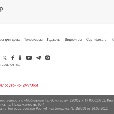
109 мм
Вес устройства:
4 шт
Поддержка VPN:
р
PA‚ WPA2‚
Один порт
Китай
PA3
Порты:
порта LAN
hnology Co., Ltd. Адрес:7/F, Lepu Tower (West), 6
ры для дома
Телевизоры
Гаджеты
Видеоигры
Cертификаты
К
ибьюшн»
 соц. сетях
лосуточно, 24/7/365!
ветственностью «Мобильные ТелеСистемы». 220012 УНП 800013732, Кни
нск пр. Независимости, 95-4
ан в Торговом реестре Республики Беларусь № 158398 от 14.05.2012