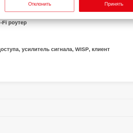
Отклонить
Принять
2 месяцев
Стандарт Wi-Fi:
-Fi роутер
доступа‚ усилитель сигнала‚ WISP‚ клиент
оступ по расписанию‚ приостановка доступа в ин
183.3 мм
Толщина: