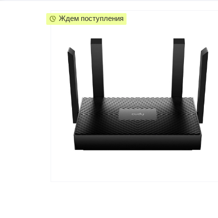
Телевизоры
POC
Ждем поступления
Гаджеты
POCO
POCO
Видеоигры
POCO
POCO
Мобильные кассы
Blac
Интернет для дома
Аксессуары
Cертификаты
Купить SIM