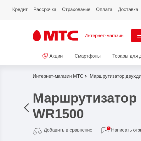
Кредит
Рассрочка
Страхование
Оплата
Доставка
Интернет-магазин
См
Акции
Смартфоны
Товары для 
Акции
Все
Смартфоны
Интернет-магазин МТС
Маршрутизатор двухди
Планшеты и ноутбуки
Маршрутизатор 
Восстановленные
WR1500
смартфоны
Товары для дома
0
Добавить в сравнение
Написать от