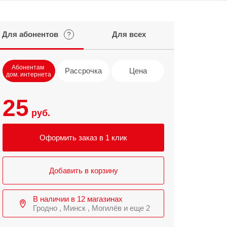
Infinix
TECNO
Для абонентов
Для всех
?
Infinix GT
Spark
Infinix Note
Camon
Абонентам
Рассрочка
Pova
Цена
дом. интернета
25
руб.
Оформить заказ в 1 клик
Добавить в корзину
В наличии в 12 магазинах
Гродно , Минск , Могилёв и еще 2