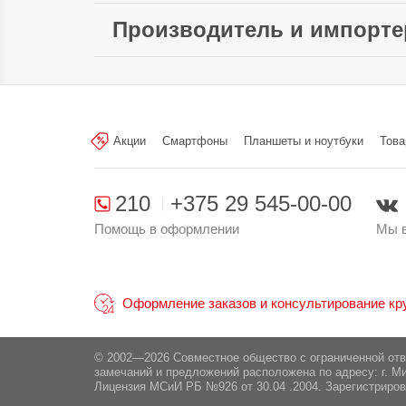
Длина:
Количество антенн:
Производитель и импорте
Протоколы безопасности
W
Произведено в стране:
беспроводной сети:
W
Производитель:
Shenzhen Cudy Tec
Shenzhen, China (Китай)
Акции
Смартфоны
Планшеты и ноутбуки
Това
Поставщик:
ООО «Иннова Дистр
210
+375 29 545-00-00
Помощь в оформлении
Мы в
Оформление заказов и консультирование круг
© 2002—2026 Совместное общество с ограниченной от
замечаний и предложений расположена по адресу: г. Ми
Лицензия МСиИ РБ №926 от 30.04 .2004. Зарегистриров