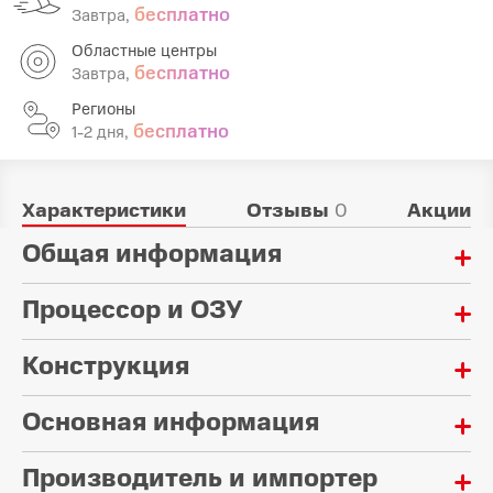
бесплатно
Завтра,
Областные центры
бесплатно
Завтра,
Регионы
бесплатно
1-2 дня,
Характеристики
Отзывы
0
Акции
Общая информация
Процессор и ОЗУ
Гарантия:
24 месяцев
Конструкция
Оперативная память:
Тип:
64 Мб
Wi-Fi роутер
Основная информация
Ширина:
41 мм
Стандарт Wi-Fi:
802.11n (Wi-Fi 4)
Производитель и импортер
Поддержка MIMO:
Длина: