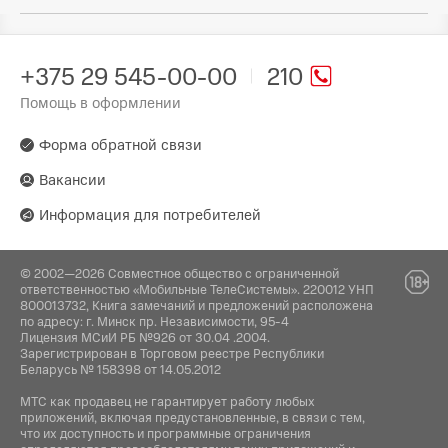
2 x 2
68 мм
Комплектация:
Произведено в стране:
LAN-порты:
Высота:
Китай
1
Инструкция / Дата кабель
+375 29 545-00-00
210
128 мм
Помощь в оформлении
Производитель:
Протоколы безопасности беспроводной сети:
Вес устройства:
ООО «Неткрейз» 117437, Россия, г. Москва, ул
WEP, WPA, WPA2-PSK, WPA2-RADIUS, WPA3-PSK
156 г
Островитянова, д. 11 к. 1, +74956468636,
Форма обратной связи
info@netcraze.ru
Скорость беспроводного соединения:
Вакансии
300 Мбит/с
Поставщик:
Информация для потребителей
ООО "Датастрим ДЕП", 220113, г.Минск,
Диапазон частот:
ул.Мележа, дом № 1, оф.1309, +375 (17) 377-
2.4 ГГц
50-90, info@datastream.by
© 2002—2026 Совместное общество с ограниченной
ответственностью «Мобильные ТелеСистемы». 220012 УНП
800013732, Книга замечаний и предложений расположена
по адресу: г. Минск пр. Независимости, 95-4
Лицензия МСиИ РБ №926 от 30.04 .2004.
Зарегистрирован в Торговом реестре Республики
Беларусь № 158398 от 14.05.2012
МТС как продавец не гарантирует работу любых
приложений, включая предустановленные, в связи с тем,
что их доступность и программные ограничения