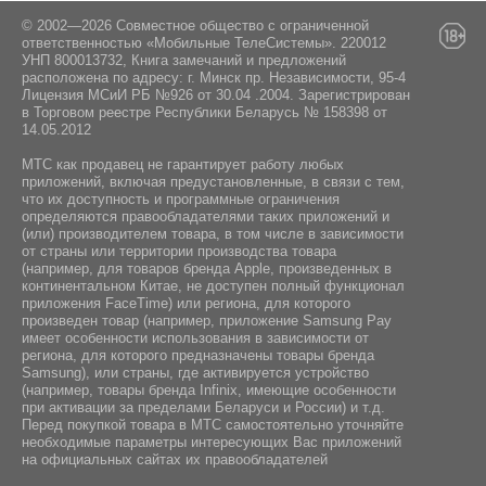
Минский район, Боровлянский сельсовет, дом
Инструкция / Зарядное устройство
Нeт
103/3-7, пом. 7-50, район д.Дроздово
© 2002—2026 Совместное общество с ограниченной
ответственностью «Мобильные ТелеСистемы». 220012
УНП 800013732, Книга замечаний и предложений
Навигация:
расположена по адресу: г. Минск пр. Независимости, 95-4
GPS
Лицензия МСиИ РБ №926 от 30.04 .2004. Зарегистрирован
в Торговом реестре Республики Беларусь № 158398 от
14.05.2012
МТС как продавец не гарантирует работу любых
приложений, включая предустановленные, в связи с тем,
что их доступность и программные ограничения
определяются правообладателями таких приложений и
(или) производителем товара, в том числе в зависимости
от страны или территории производства товара
(например, для товаров бренда Apple, произведенных в
континентальном Китае, не доступен полный функционал
приложения FaceTime) или региона, для которого
произведен товар (например, приложение Samsung Pay
имеет особенности использования в зависимости от
региона, для которого предназначены товары бренда
Samsung), или страны, где активируется устройство
(например, товары бренда Infiniх, имеющие особенности
при активации за пределами Беларуси и России) и т.д.
Перед покупкой товара в МТС самостоятельно уточняйте
необходимые параметры интересующих Вас приложений
на официальных сайтах их правообладателей