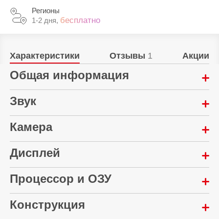
Регионы
бесплатно
1-2 дня,
Характеристики
Отзывы
1
Акции
Общая информация
Год выпуска:
Звук
2025
Количество микрофонов:
Камера
Материал корпуса:
2
Металл
Дисплей
Автофокусировка:
Количество динамиков:
Гарантия:
Да
6
12 месяцев
Диагональ экрана:
Процессор и ОЗУ
Основная камера:
12.1 "
Тип:
8 Мп
Планшет
Конструкция
Количество ядер процессора:
Количество цветов экрана:
Фронтальная камера:
8
1073 млн.
Поддержка голосовых вызовов: