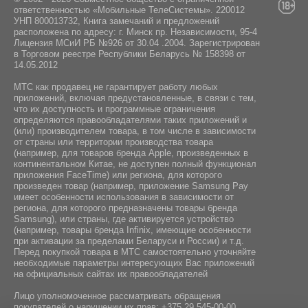
NFC:
ответственностью «Мобильные ТелеСистемы». 220012
УНП 800013732, Книга замечаний и предложений
Нeт
расположена по адресу: г. Минск пр. Независимости, 95-4
Лицензия МСиИ РБ №926 от 30.04 .2004. Зарегистрирован
Навигация:
в Торговом реестре Республики Беларусь № 158398 от
14.05.2012
Только через интернет
МТС как продавец не гарантирует работу любых
приложений, включая предустановленные, в связи с тем,
что их доступность и программные ограничения
определяются правообладателями таких приложений и
(или) производителем товара, в том числе в зависимости
от страны или территории производства товара
(например, для товаров бренда Apple, произведенных в
континентальном Китае, не доступен полный функционал
приложения FaceTime) или региона, для которого
произведен товар (например, приложение Samsung Pay
имеет особенности использования в зависимости от
региона, для которого предназначены товары бренда
Samsung), или страны, где активируется устройство
(например, товары бренда Infiniх, имеющие особенности
при активации за пределами Беларуси и России) и т.д.
Перед покупкой товара в МТС самостоятельно уточняйте
необходимые параметры интересующих Вас приложений
на официальных сайтах их правообладателей
Лицо уполномоченное рассматривать обращения
покупателей о нарушении их прав:
+375 29 545-00-00
.