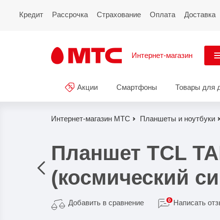
Кредит
Рассрочка
Страхование
Оплата
Доставка
Интернет-магазин
См
Акции
Смартфоны
Товары для 
Акции
Все
Смартфоны
Интернет-магазин МТС
Планшеты и ноутбуки
Планшеты и ноутбуки
Планшет TCL TAB
Восстановленные
(космический си
смартфоны
Товары для дома
0
Добавить в сравнение
Написать от