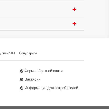
5.0
ения:
USB Type-C
ти:
Да
GPS / ГЛОНАСС
Avenue, Hong Kong Science
упить SIM
Популярное
Новодворский с/с, а/г
Форма обратной связи
Вакансии
Информация для потребителей