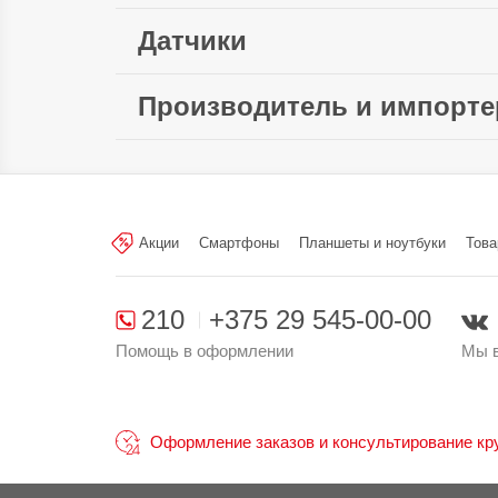
Мощность зарядки:
Слот для карты памяти:
Датчики
Тип карты
microSDHC /
Акселерометр:
памяти:
microSDXC
Производитель и импорте
Разблокировка по лицу:
Разъём для наушников:
U
Произведено в стране:
Производитель:
«TCL Communicatio
Park, Shatin, NT, Hong Kong, Кита
Акции
Смартфоны
Планшеты и ноутбуки
Това
Поставщик:
ООО «Единая торговая
Гатово, д. 5, пом. 78, тел. +37517
210
+375 29 545-00-00
Помощь в оформлении
Мы в
Оформление заказов и консультирование круг