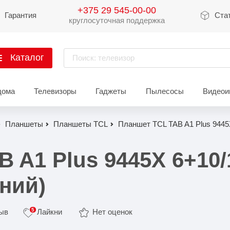
+375 29 545-00-00
Гарантия
Ста
круглосуточная поддержка
Каталог
Поиск: телевизор
артфоны
дома
Телевизоры
Гаджеты
Пылесосы
Видеои
Xiaomi
Apple
Sams
Планшеты
Планшеты TCL
Планшет TCL TAB A1 Plus 9445
Xiaomi 17
iPhone 17
Galaxy 
Xiaomi 15
iPhone 16
Galaxy 
 A1 Plus 9445X 6+10
Xiaomi 14
iPhone 15
Galaxy 
ний)
Redmi 15
iPhone 14
Redmi Note 14
iPhone 13
5
зыв
Лайкни
Нет оценок
Redmi Note 15
Redmi 14
Redmi A
Восстановленные
Показать еще
Показать еще