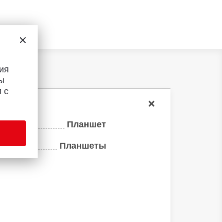
ия
ы
 с
Планшет
Планшеты