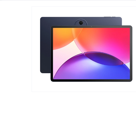
Телевизоры
POC
Гаджеты
POCO
POCO
Видеоигры
POCO
POCO
Мобильные кассы
Blac
Интернет для дома
Аксессуары
Cертификаты
Купить SIM