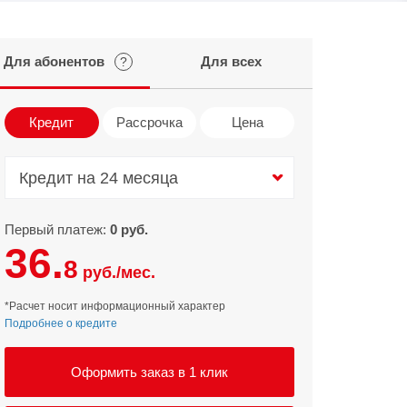
Infinix
TECNO
Для абонентов
Для всех
?
Infinix GT
Spark
Infinix Note
Camon
Кредит
Рассрочка
Цена
Pova
Кредит на 24 месяца
Кредит на 24 месяца
Первый платеж:
0 руб.
36.
8
руб./мес.
*Расчет носит информационный характер
Подробнее о кредите
Оформить заказ в 1 клик