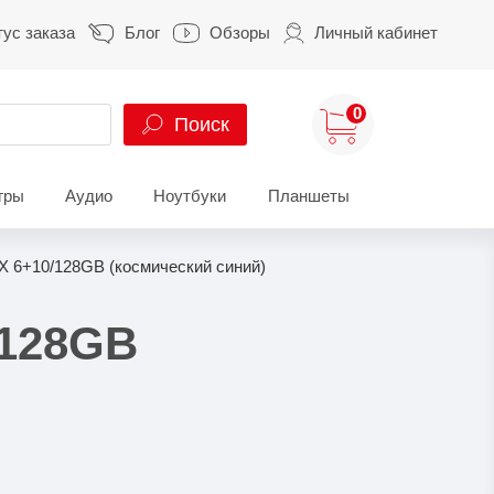
тус заказа
Блог
Обзоры
Личный кабинет
0
Поиск
гры
Аудио
Ноутбуки
Планшеты
ung
HUAWEI
HONOR
X 6+10/128GB (космический синий)
S
HUAWEI Pura
HONOR 400
A
HUAWEI Nova
HONOR 600
/128GB
Z
HUAWEI Mate
HONOR Magic
HONOR X