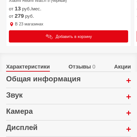
Xiaomi Redmi Watch 5 (черный)
13
от
руб./мес.
279
от
руб.
В
23
магазинах
Добавить в корзину
Характеристики
Отзывы
0
Акции
Общая информация
Год выпуска:
Звук
2025
Количество динамиков:
Камера
eSim:
4
Да
Мультикамера:
Дисплей
Материал корпуса:
8 Мп