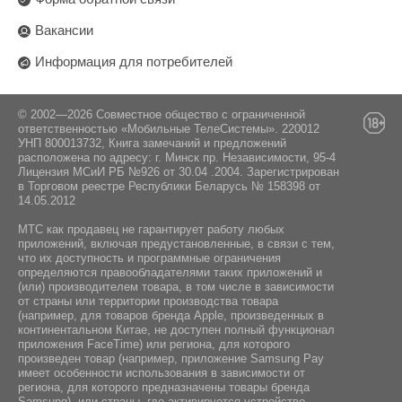
Компас:
Разрешающая способность экрана:
Поставщик:
Вакансии
Разъём для наушников:
Особенности :
Да
ООО "ЭлкоТелеком", Минск, Логойский тракт
Обратная проводная зарядка
jack 3.5 мм
Информация для потребителей
22аБ 41-2,
249 ppi
Датчик освещенности:
Стандарт Bluetooth:
Операционная система:
Да
5.4
© 2002—2026 Совместное общество с ограниченной
ответственностью «Мобильные ТелеСистемы». 220012
Android 15
Гироскоп:
УНП 800013732, Книга замечаний и предложений
Интерфейс подключения:
расположена по адресу: г. Минск пр. Независимости, 95-4
Да
USB Type-C
Комплектация:
Лицензия МСиИ РБ №926 от 30.04 .2004. Зарегистрирован
в Торговом реестре Республики Беларусь № 158398 от
14.05.2012
NFC:
Инструкция / Дата кабель / Адаптер питания
Нeт
МТС как продавец не гарантирует работу любых
приложений, включая предустановленные, в связи с тем,
что их доступность и программные ограничения
определяются правообладателями таких приложений и
(или) производителем товара, в том числе в зависимости
от страны или территории производства товара
(например, для товаров бренда Apple, произведенных в
континентальном Китае, не доступен полный функционал
приложения FaceTime) или региона, для которого
произведен товар (например, приложение Samsung Pay
имеет особенности использования в зависимости от
региона, для которого предназначены товары бренда
Samsung), или страны, где активируется устройство