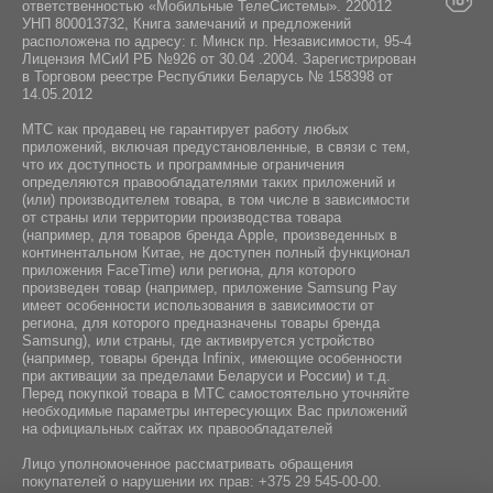
ответственностью «Мобильные ТелеСистемы». 220012
УНП 800013732, Книга замечаний и предложений
расположена по адресу: г. Минск пр. Независимости, 95-4
Лицензия МСиИ РБ №926 от 30.04 .2004. Зарегистрирован
в Торговом реестре Республики Беларусь № 158398 от
14.05.2012
МТС как продавец не гарантирует работу любых
приложений, включая предустановленные, в связи с тем,
что их доступность и программные ограничения
определяются правообладателями таких приложений и
(или) производителем товара, в том числе в зависимости
от страны или территории производства товара
(например, для товаров бренда Apple, произведенных в
континентальном Китае, не доступен полный функционал
приложения FaceTime) или региона, для которого
произведен товар (например, приложение Samsung Pay
имеет особенности использования в зависимости от
региона, для которого предназначены товары бренда
Samsung), или страны, где активируется устройство
(например, товары бренда Infiniх, имеющие особенности
при активации за пределами Беларуси и России) и т.д.
Перед покупкой товара в МТС самостоятельно уточняйте
необходимые параметры интересующих Вас приложений
на официальных сайтах их правообладателей
Лицо уполномоченное рассматривать обращения
покупателей о нарушении их прав:
+375 29 545-00-00
.