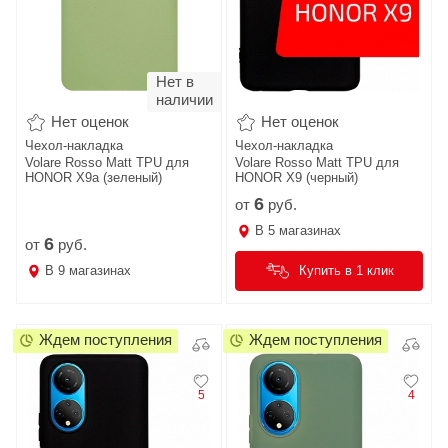
Нет в
наличии
Нет оценок
Нет оценок
Чехол-накладка
Чехол-накладка
Volare Rosso Matt TPU для
Volare Rosso Matt TPU для
HONOR X9a (зеленый)
HONOR X9 (черный)
6
от
руб.
В
5
магазинах
6
от
руб.
В
9
магазинах
Купить в 1 клик
Ждем поступления
Ждем поступления
5
4