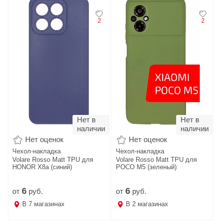
2
2
Нет в
Нет в
наличии
наличии
Нет оценок
Нет оценок
Чехол-накладка
Чехол-накладка
Volare Rosso Matt TPU для
Volare Rosso Matt TPU для
HONOR X8a (синий)
POCO M5 (зеленый)
6
6
от
руб.
от
руб.
В
7
магазинах
В
2
магазинах