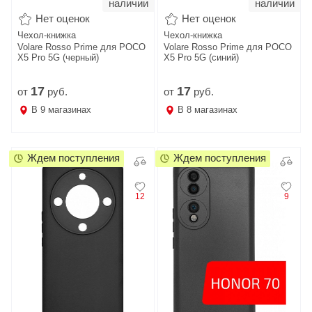
наличии
наличии
Нет оценок
Нет оценок
Чехол-книжка
Чехол-книжка
Volare Rosso Prime для POCO
Volare Rosso Prime для POCO
X5 Pro 5G (черный)
X5 Pro 5G (синий)
17
17
от
руб.
от
руб.
В
9
магазинах
В
8
магазинах
Ждем поступления
Ждем поступления
12
9