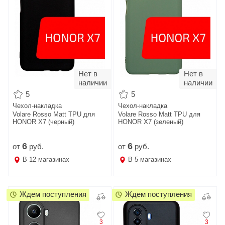
Нет в
Нет в
наличии
наличии
5
5
Чехол-накладка
Чехол-накладка
Volare Rosso Matt TPU для
Volare Rosso Matt TPU для
HONOR X7 (черный)
HONOR X7 (зеленый)
6
6
от
руб.
от
руб.
В
12
магазинах
В
5
магазинах
Ждем поступления
Ждем поступления
3
3