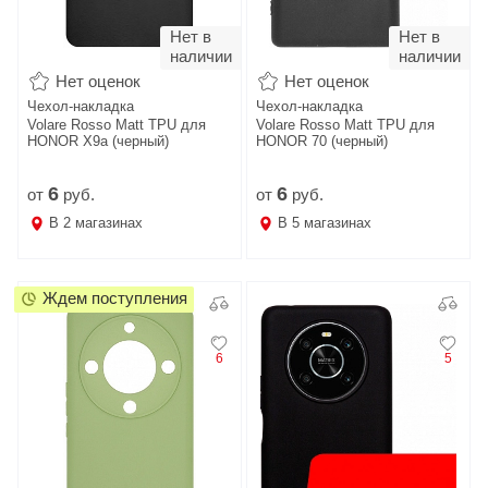
Нет в
Нет в
наличии
наличии
Нет оценок
Нет оценок
Чехол-накладка
Чехол-накладка
Volare Rosso Matt TPU для
Volare Rosso Matt TPU для
HONOR X9a (черный)
HONOR 70 (черный)
6
6
от
руб.
от
руб.
В
2
магазинах
В
5
магазинах
Ждем поступления
6
5