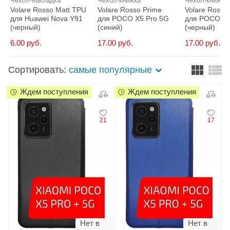
Чехол-накладка
Чехол-книжка
Чехол-книжка
Volare Rosso Matt TPU
Volare Rosso Prime
Volare Rosso
для Huawei Nova Y91
для POCO X5 Pro 5G
для POCO X5
(черный)
(синий)
(черный)
6.00 руб.
17.00 руб.
17.00 руб.
Сортировать:
самые популярные
Ждем поступления
Ждем поступления
21
17
Нет в
Нет в