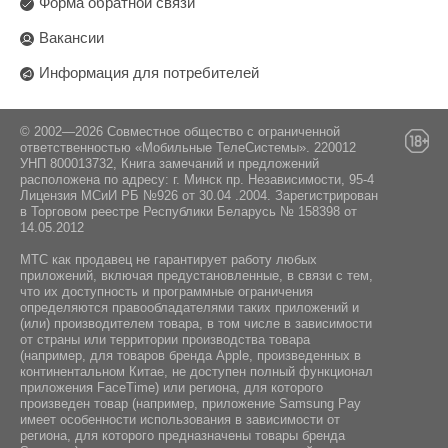
Форма обратной связи
Вакансии
Информация для потребителей
© 2002—2026 Совместное общество с ограниченной
ответственностью «Мобильные ТелеСистемы». 220012
УНП 800013732, Книга замечаний и предложений
расположена по адресу: г. Минск пр. Независимости, 95-4
Лицензия МСиИ РБ №926 от 30.04 .2004. Зарегистрирован
в Торговом реестре Республики Беларусь № 158398 от
14.05.2012
МТС как продавец не гарантирует работу любых
приложений, включая предустановленные, в связи с тем,
что их доступность и программные ограничения
определяются правообладателями таких приложений и
(или) производителем товара, в том числе в зависимости
от страны или территории производства товара
(например, для товаров бренда Apple, произведенных в
континентальном Китае, не доступен полный функционал
приложения FaceTime) или региона, для которого
произведен товар (например, приложение Samsung Pay
имеет особенности использования в зависимости от
региона, для которого предназначены товары бренда