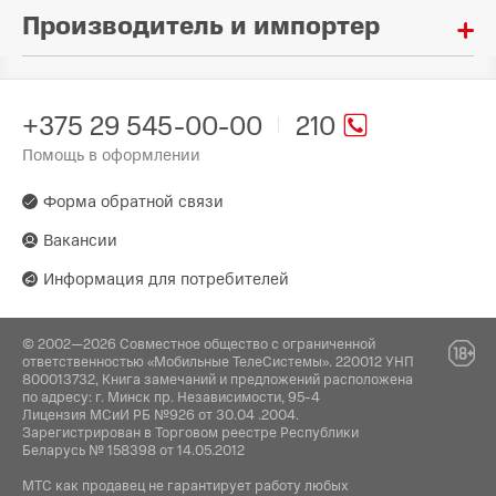
Производитель и импортер
Материал:
Soft-touch пластик
Произведено в стране:
Тип:
Китай
Чехол-накладка
+375 29 545-00-00
210
Помощь в оформлении
Производитель:
Гарантия:
Uniconcept Asia Ltd. 4/F., Фок Чеонг, 63 Хой Ен
14 дней
Роуд, Кван Тонг, Гонконг, КНР.
Форма обратной связи
Вакансии
Поставщик:
ООО "Ай Поинт" г. Минск, ул. Кирилла и
Информация для потребителей
Мефодия, д.8, оф. 15
© 2002—2026 Совместное общество с ограниченной
ответственностью «Мобильные ТелеСистемы». 220012 УНП
800013732, Книга замечаний и предложений расположена
по адресу: г. Минск пр. Независимости, 95-4
Лицензия МСиИ РБ №926 от 30.04 .2004.
Зарегистрирован в Торговом реестре Республики
Беларусь № 158398 от 14.05.2012
МТС как продавец не гарантирует работу любых