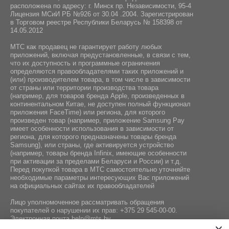
расположена по адресу: г. Минск пр. Независимости, 95-4
Лицензия МСиИ РБ №926 от 30.04 .2004. Зарегистрирован
в Торговом реестре Республики Беларусь № 158398 от
14.05.2012
МТС как продавец не гарантирует работу любых
приложений, включая предустановленные, в связи с тем,
что их доступность и программные ограничения
определяются правообладателями таких приложений и
(или) производителем товара, в том числе в зависимости
от страны или территории производства товара
(например, для товаров бренда Apple, произведенных в
континентальном Китае, не доступен полный функционал
приложения FaceTime) или региона, для которого
произведен товар (например, приложение Samsung Pay
имеет особенности использования в зависимости от
региона, для которого предназначены товары бренда
Samsung), или страны, где активируется устройство
(например, товары бренда Infiniх, имеющие особенности
при активации за пределами Беларуси и России) и т.д.
Перед покупкой товара в МТС самостоятельно уточняйте
необходимые параметры интересующих Вас приложений
на официальных сайтах их правообладателей
Лицо уполномоченное рассматривать обращения
покупателей о нарушении их прав:
+375 29 545-00-00
.
Электронная почта
help@mts.by