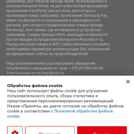
(например, для товаров бренда Apple, произведенных в
континентальном Китае, не доступен полный функционал
приложения FaceTime) или региона, для которого
произведен товар (например, приложение Samsung Pay
имеет особенности использования в зависимости от
региона, для которого предназначены товары бренда
Samsung), или страны, где активируется устройство
(например, товары бренда Infiniх, имеющие особенности
при активации за пределами Беларуси и России) и т.д.
Перед покупкой товара в МТС самостоятельно уточняйте
необходимые параметры интересующих Вас приложений
на официальных сайтах их правообладателей
Лицо уполномоченное рассматривать обращения
покупателей о нарушении их прав:
+375 29 545-00-00
.
Электронная почта
help@mts.by
Номер телефона работников местных исполнительных и
Обработка файлов cookie
распорядительных органов по месту государственной
Наш сайт использует файлы cookie для улучшения
регистрации СООО «Мобильные ТелеСистемы»,
пользовательского опыта, сбора статистики и
уполномоченных рассматривать обращения покупателей:
представления персонализированных рекомендаций.
+375 17 215-14-65
Нажав «Принять», вы даете согласие на обработку файлов
cookie в соответствии с
Политикой обработки файлов
cookie.
Этот сайт защищён
Политика
Условия
reCAPTCHA, а также
конфиденциальности
и
.
использования
применяются
Google