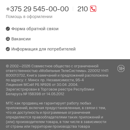
+375 29 545-00-00
210
Помощь в оформлении
Форма обратной связи
Вакансии
Информация для потребителей
© 2002—2026 Совместное общество с ограниченной
ответственностью «Мобильные ТелеСистемы». 220012 УНП
800013732, Книга замечаний и предложений расположена
по адресу: г. Минск пр. Независимости, 95-4
Лицензия МСиИ РБ №926 от 30.04 .2004.
Зарегистрирован в Торговом реестре Республики
Беларусь № 158398 от 14.05.2012
МТС как продавец не гарантирует работу любых
приложений, включая предустановленные, в связи с тем,
что их доступность и программные ограничения
определяются правообладателями таких приложений и
(или) производителем товара, в том числе в зависимости
от страны или территории производства товара