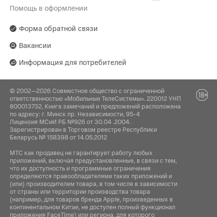
Помощь в оформлении
Форма обратной связи
Вакансии
Информация для потребителей
© 2002—2026 Совместное общество с ограниченной
ответственностью «Мобильные ТелеСистемы». 220012 УНП
800013732, Книга замечаний и предложений расположена
по адресу: г. Минск пр. Независимости, 95-4
Лицензия МСиИ РБ №926 от 30.04 .2004.
Зарегистрирован в Торговом реестре Республики
Беларусь № 158398 от 14.05.2012
МТС как продавец не гарантирует работу любых
приложений, включая предустановленные, в связи с тем,
что их доступность и программные ограничения
определяются правообладателями таких приложений и
(или) производителем товара, в том числе в зависимости
от страны или территории производства товара
(например, для товаров бренда Apple, произведенных в
континентальном Китае, не доступен полный функционал
приложения FaceTime) или региона, для которого