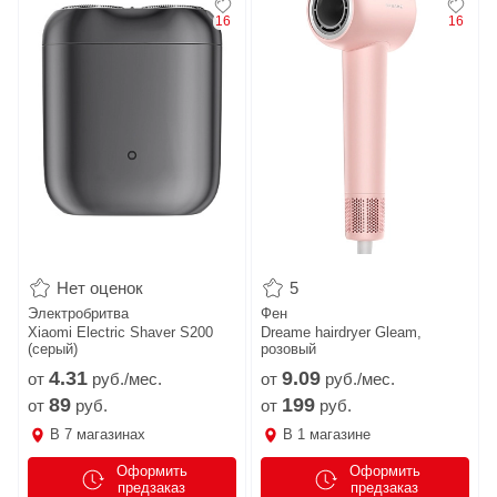
16
16
Нет оценок
5
Электробритва
Фен
Xiaomi Electric Shaver S200
Dreame hairdryer Gleam,
(серый)
розовый
4.
31
9.
09
от
руб./мес.
от
руб./мес.
89
199
от
руб.
от
руб.
В
7
магазинах
В
1
магазине
Оформить
Оформить
предзаказ
предзаказ