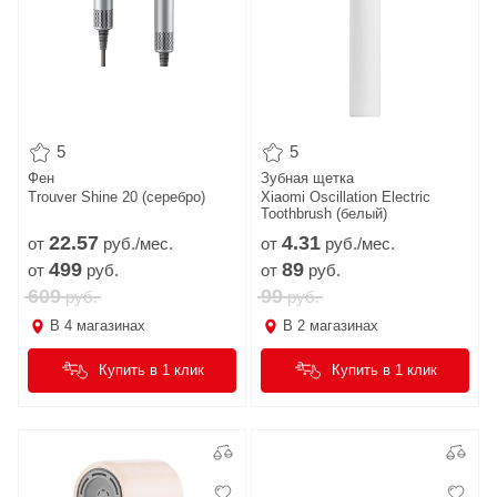
5
5
Фен
Зубная щетка
Trouver Shine 20 (серебро)
Xiaomi Oscillation Electric
Toothbrush (белый)
22.
57
4.
31
от
руб./мес.
от
руб./мес.
499
89
от
руб.
от
руб.
609
99
руб.
руб.
В
4
магазинах
В
2
магазинах
Купить в 1 клик
Купить в 1 клик