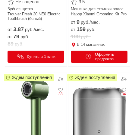
Нет оценок
3.5
Зубная щетка
Машинка для стрижки волос
Trouver Fresh 20 NE0 Electric
Набор Xiaomi Grooming Kit Pro
Toothbrush (белый)
9
от
руб./мес.
3.
87
159
от
руб./мес.
от
руб.
79
199
от
руб.
руб.
89
руб.
В
14
магазинах
Оформить
Купить в 1 клик
предзаказ
Ждем поступления
Ждем поступления
38
34