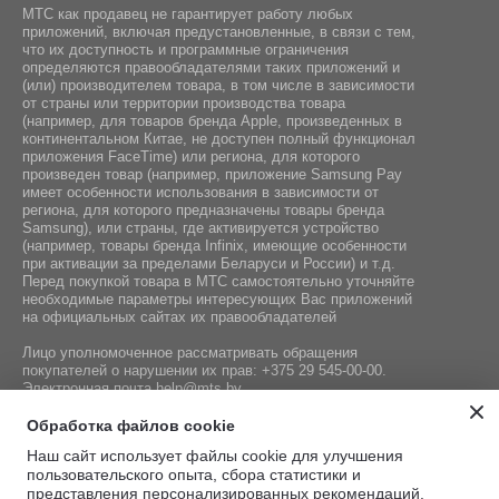
МТС как продавец не гарантирует работу любых
приложений, включая предустановленные, в связи с тем,
что их доступность и программные ограничения
определяются правообладателями таких приложений и
(или) производителем товара, в том числе в зависимости
от страны или территории производства товара
(например, для товаров бренда Apple, произведенных в
континентальном Китае, не доступен полный функционал
приложения FaceTime) или региона, для которого
произведен товар (например, приложение Samsung Pay
имеет особенности использования в зависимости от
региона, для которого предназначены товары бренда
Samsung), или страны, где активируется устройство
(например, товары бренда Infiniх, имеющие особенности
при активации за пределами Беларуси и России) и т.д.
Перед покупкой товара в МТС самостоятельно уточняйте
необходимые параметры интересующих Вас приложений
на официальных сайтах их правообладателей
Лицо уполномоченное рассматривать обращения
покупателей о нарушении их прав:
+375 29 545-00-00
.
Электронная почта
help@mts.by
Номер телефона работников местных исполнительных и
Обработка файлов cookie
распорядительных органов по месту государственной
Наш сайт использует файлы cookie для улучшения
регистрации СООО «Мобильные ТелеСистемы»,
пользовательского опыта, сбора статистики и
уполномоченных рассматривать обращения покупателей:
представления персонализированных рекомендаций.
+375 17 215-14-65