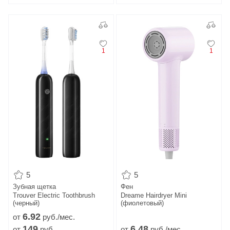
1
1
5
5
Зубная щетка
Фен
Trouver Electric Toothbrush
Dreame Нairdryer Mini
(черный)
(фиолетовый)
6.
92
от
руб./мес.
149
6.
48
от
руб.
от
руб./мес.