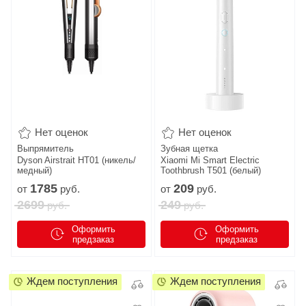
Нет оценок
Нет оценок
Выпрямитель
Зубная щетка
Dyson Airstrait HT01 (никель/
Xiaomi Mi Smart Electric
медный)
Toothbrush T501 (белый)
1785
209
от
руб.
от
руб.
2699
249
руб.
руб.
Оформить
Оформить
предзаказ
предзаказ
Ждем поступления
Ждем поступления