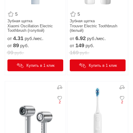
5
5
Зубная щетка
Зубная щетка
Xiaomi Oscillation Electric
Trouver Electric Toothbrush
Toothbrush (голубой)
(белый)
4.
31
6.
92
от
руб./мес.
от
руб./мес.
89
149
от
руб.
от
руб.
99
169
руб.
руб.
Купить в 1 клик
Купить в 1 клик
2
2