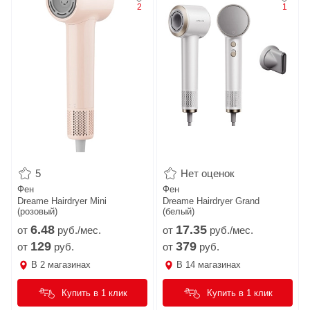
2
1
5
Нет оценок
Фен
Фен
Dreame Нairdryer Mini
Dreame Нairdryer Grand
(розовый)
(белый)
6.
48
17.
35
от
руб./мес.
от
руб./мес.
129
379
от
руб.
от
руб.
В
2
магазинах
В
14
магазинах
Купить в 1 клик
Купить в 1 клик