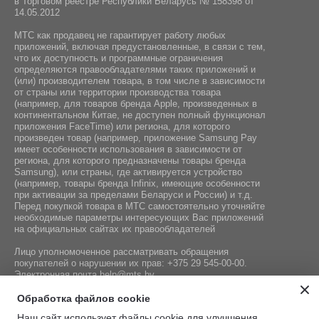
в Торговом реестре Республики Беларусь № 158398 от
Инструкция / База самоочистки
14.05.2012
МТС как продавец не гарантирует работу любых
приложений, включая предустановленные, в связи с тем,
что их доступность и программные ограничения
определяются правообладателями таких приложений и
(или) производителем товара, в том числе в зависимости
от страны или территории производства товара
(например, для товаров бренда Apple, произведенных в
континентальном Китае, не доступен полный функционал
приложения FaceTime) или региона, для которого
произведен товар (например, приложение Samsung Pay
имеет особенности использования в зависимости от
региона, для которого предназначены товары бренда
Samsung), или страны, где активируется устройство
(например, товары бренда Infiniх, имеющие особенности
при активации за пределами Беларуси и России) и т.д.
Перед покупкой товара в МТС самостоятельно уточняйте
необходимые параметры интересующих Вас приложений
на официальных сайтах их правообладателей
Лицо уполномоченное рассматривать обращения
покупателей о нарушении их прав:
+375 29 545-00-00
.
Электронная почта
help@mts.by
Номер телефона работников местных исполнительных и
Обработка файлов cookie
распорядительных органов по месту государственной
Наш сайт использует файлы cookie для улучшения