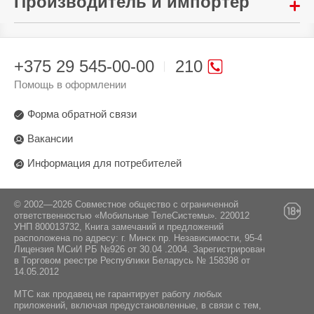
Производитель и импортер
Стандарт Bluetooth:
Высота:
45 ''
Да
5.1
263.6 мм
Google TV
Произведено в стране:
Коэффициент масштабирования:
USB-flash:
Вес устройства:
Китай
Комплектация:
+375 29 545-00-00
210
1.25 :1
2570 г
Да
Производитель:
Помощь в оформлении
Тип матрицы:
Инструкция / Адаптер питания / Батарейки /
HDMI:
«TCL Communication Ltd.», 5/F, Building 22E, 22
Пульт
Science Park East Avenue, Hong Kong Science
LCD
1 шт
Форма обратной связи
Park, Shatin, NT, Hong Kong, Китай.
Разрешение матрицы:
Вакансии
Поставщик:
FullHD (1920x1080)
Информация для потребителей
ООО «Единая торговая компания», 223017,
Минская обл., Минский р-н, Новодворский с/с,
Источник света:
а/г Гатово, д. 5, пом. 78, тел. +375172940082.
светодиодный (LED)
© 2002—2026 Совместное общество с ограниченной
ответственностью «Мобильные ТелеСистемы». 220012
УНП 800013732, Книга замечаний и предложений
расположена по адресу: г. Минск пр. Независимости, 95-4
Лицензия МСиИ РБ №926 от 30.04 .2004. Зарегистрирован
в Торговом реестре Республики Беларусь № 158398 от
14.05.2012
МТС как продавец не гарантирует работу любых
приложений, включая предустановленные, в связи с тем,