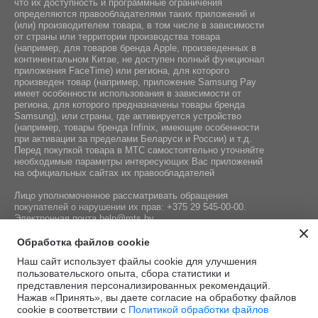
что их доступность и программные ограничения
определяются правообладателями таких приложений и
(или) производителем товара, в том числе в зависимости
от страны или территории производства товара
(например, для товаров бренда Apple, произведенных в
континентальном Китае, не доступен полный функционал
приложения FaceTime) или региона, для которого
произведен товар (например, приложение Samsung Pay
имеет особенности использования в зависимости от
региона, для которого предназначены товары бренда
Samsung), или страны, где активируется устройство
(например, товары бренда Infiniх, имеющие особенности
при активации за пределами Беларуси и России) и т.д.
Перед покупкой товара в МТС самостоятельно уточняйте
необходимые параметры интересующих Вас приложений
на официальных сайтах их правообладателей
Лицо уполномоченное рассматривать обращения
покупателей о нарушении их прав:
+375 29 545-00-00
.
Электронная почта
help@mts.by
Номер телефона работников местных исполнительных и
Обработка файлов cookie
распорядительных органов по месту государственной
Наш сайт использует файлы cookie для улучшения
регистрации СООО «Мобильные ТелеСистемы»,
пользовательского опыта, сбора статистики и
уполномоченных рассматривать обращения покупателей:
представления персонализированных рекомендаций.
+375 17 215-14-65
Нажав «Принять», вы даете согласие на обработку файлов
cookie в соответствии с
Политикой обработки файлов