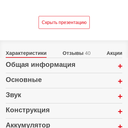
Скрыть презентацию
Характеристики
Отзывы
40
Акции
Общая информация
Год выпуска:
Основные
2025
Звук
Multipoint:
Управление:
2 устройства
сенсорное
Количество микрофонов:
Конструкция
Материал корпуса:
4 шт
Пластик
Микрофон:
Аккумулятор