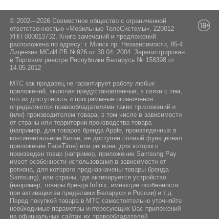
Республика Беларусь
© 2002—2026 Совместное общество с ограниченной
ответственностью «Мобильные ТелеСистемы». 220012
УНП 800013732, Книга замечаний и предложений
расположена по адресу: г. Минск пр. Независимости, 95-4
Лицензия МСиИ РБ №926 от 30.04 .2004. Зарегистрирован
в Торговом реестре Республики Беларусь № 158398 от
14.05.2012
МТС как продавец не гарантирует работу любых
приложений, включая предустановленные, в связи с тем,
что их доступность и программные ограничения
определяются правообладателями таких приложений и
(или) производителем товара, в том числе в зависимости
от страны или территории производства товара
(например, для товаров бренда Apple, произведенных в
континентальном Китае, не доступен полный функционал
приложения FaceTime) или региона, для которого
произведен товар (например, приложение Samsung Pay
имеет особенности использования в зависимости от
региона, для которого предназначены товары бренда
Samsung), или страны, где активируется устройство
(например, товары бренда Infiniх, имеющие особенности
при активации за пределами Беларуси и России) и т.д.
Перед покупкой товара в МТС самостоятельно уточняйте
необходимые параметры интересующих Вас приложений
на официальных сайтах их правообладателей