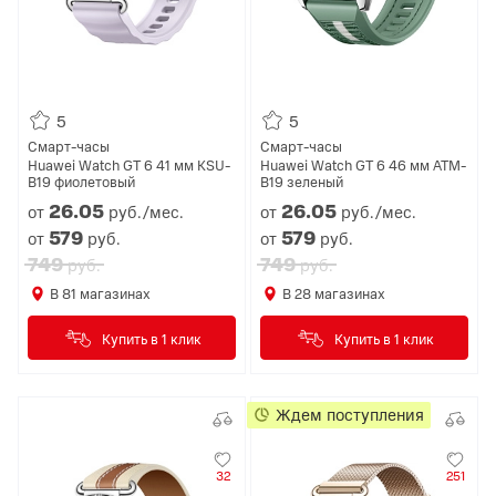
5
5
Смарт-часы
Смарт-часы
Huawei Watch GT 6 41 мм KSU-
Huawei Watch GT 6 46 мм ATM-
B19 фиолетовый
B19 зеленый
26.
05
26.
05
от
руб./мес.
от
руб./мес.
579
579
от
руб.
от
руб.
749
749
руб.
руб.
В
81
магазинах
В
28
магазинах
Купить в 1 клик
Купить в 1 клик
Ждем поступления
32
251