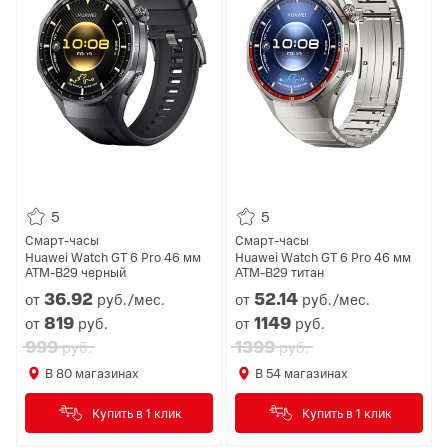
5
5
Смарт-часы
Смарт-часы
Huawei Watch GT 6 Pro 46 мм
Huawei Watch GT 6 Pro 46 мм
ATM-B29 черный
ATM-B29 титан
36.
92
52.
14
от
руб./мес.
от
руб./мес.
819
1149
от
руб.
от
руб.
999
1399
руб.
руб.
В
80
магазинах
В
54
магазинах
Купить в 1 клик
Купить в 1 клик