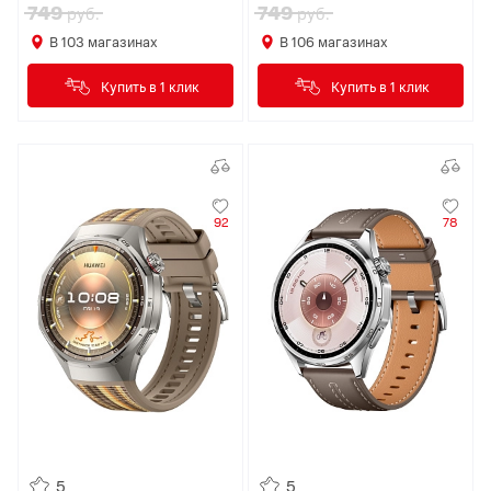
749
749
руб.
руб.
В
103
магазинах
В
106
магазинах
Купить в 1 клик
Купить в 1 клик
92
78
5
5