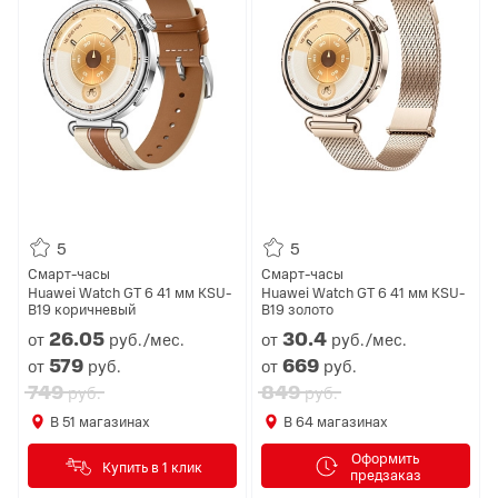
5
5
Смарт-часы
Смарт-часы
Huawei Watch GT 6 41 мм KSU-
Huawei Watch GT 6 41 мм KSU-
B19 коричневый
B19 золото
26.
05
30.
4
от
руб./мес.
от
руб./мес.
579
669
от
руб.
от
руб.
749
849
руб.
руб.
В
51
магазинах
В
64
магазинах
Оформить
Купить в 1 клик
предзаказ