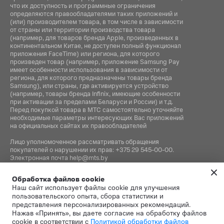
что их доступность и программные ограничения
определяются правообладателями таких приложений и
(или) производителем товара, в том числе в зависимости
от страны или территории производства товара
(например, для товаров бренда Apple, произведенных в
континентальном Китае, не доступен полный функционал
приложения FaceTime) или региона, для которого
произведен товар (например, приложение Samsung Pay
имеет особенности использования в зависимости от
региона, для которого предназначены товары бренда
Samsung), или страны, где активируется устройство
(например, товары бренда Infiniх, имеющие особенности
при активации за пределами Беларуси и России) и т.д.
Перед покупкой товара в МТС самостоятельно уточняйте
необходимые параметры интересующих Вас приложений
на официальных сайтах их правообладателей
Лицо уполномоченное рассматривать обращения
покупателей о нарушении их прав:
+375 29 545-00-00
.
Электронная почта
help@mts.by
Номер телефона работников местных исполнительных и
Обработка файлов cookie
распорядительных органов по месту государственной
Наш сайт использует файлы cookie для улучшения
регистрации СООО «Мобильные ТелеСистемы»,
пользовательского опыта, сбора статистики и
уполномоченных рассматривать обращения покупателей:
представления персонализированных рекомендаций.
+375 17 215-14-65
Нажав «Принять», вы даете согласие на обработку файлов
cookie в соответствии с
Политикой обработки файлов