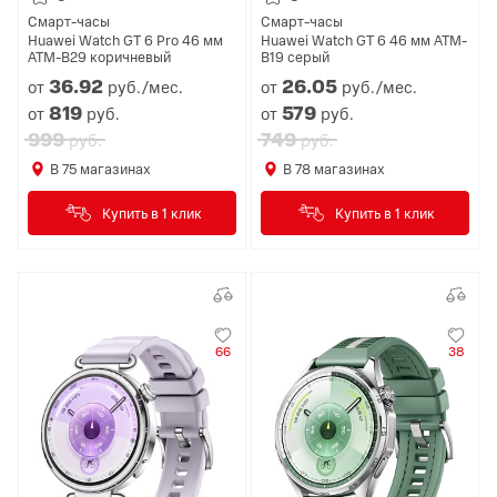
Смарт-часы
Смарт-часы
Huawei Watch GT 6 Pro 46 мм
Huawei Watch GT 6 46 мм ATM-
ATM-B29 коричневый
B19 серый
36.
92
26.
05
от
руб./мес.
от
руб./мес.
819
579
от
руб.
от
руб.
999
749
руб.
руб.
В
75
магазинах
В
78
магазинах
Купить в 1 клик
Купить в 1 клик
66
38