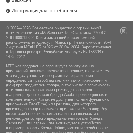
Вакансии
Информация для потребителей
© 2002—2026 Совместное общество с ограниченной
ответственностью «Мобильные ТелеСистемы». 220012
УНП 800013732, Книга замечаний и предложений
расположена по адресу: г. Минск пр. Независимости, 95-4
Лицензия МСиИ РБ №926 от 30.04 .2004. Зарегистрирован
в Торговом реестре Республики Беларусь № 158398 от
14.05.2012
МТС как продавец не гарантирует работу любых
приложений, включая предустановленные, в связи с тем,
что их доступность и программные ограничения
определяются правообладателями таких приложений и
(или) производителем товара, в том числе в зависимости
от страны или территории производства товара
(например, для товаров бренда Apple, произведенных в
континентальном Китае, не доступен полный функционал
приложения FaceTime) или региона, для которого
произведен товар (например, приложение Samsung Pay
имеет особенности использования в зависимости от
региона, для которого предназначены товары бренда
Samsung), или страны, где активируется устройство
(например, товары бренда Infiniх, имеющие особенности
при активации за пределами Беларуси и России) и т.д.