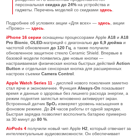
персональная
скидка до 24%
на устройства и
гаджеты. Перечень моделей со скидками
здесь
.
Подробнее об условиях акции «Для всех» —
здесь
, акции
«Промо» —
здесь
.
iPhone 16 серии
оснащены процессорами Apple
A18
и
A18
Pro Bionic
,
OLED-
матрицей с диагональю
до 6,9 дюйма
и
частотой обновления
до 120 Гц
, а также получили
обновленное защитное стекло Ceramic Shield. Впервые в
базовой модели появились две новые кнопки —
настраиваемая физическая кнопка быстрых действий
Action
Button
и отдельная сенсорная кнопка для расширенных
настроек съемки
Camera Control
.
Apple Watch Series 11
- дисплей нового поколения заметно
стал ярче и экономичнее. Функция
Always-On
показывает
время и данные о здоровье без лишнего расхода энергии, а
режим поднятия запястья мгновенно активирует экран.
Встроенный датчик
SpO₂
измеряет уровень насыщения в
фоновом режиме. До
24
часов работы от одной зарядки.
Быстрая зарядка позволяет восполнить батарею примерно
за 30 минут до
80 %
.
AirPods 4
получили новый чип Apple
H2
, который отвечает за
интеллектуальные аудиовозможности. Он обеспечивает