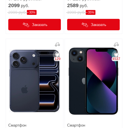
2099
2589
руб.
руб.
руб.
руб.
2999
3999
-30%
-35%
Заказать
Заказать
129
4537
Смартфон
Смартфон