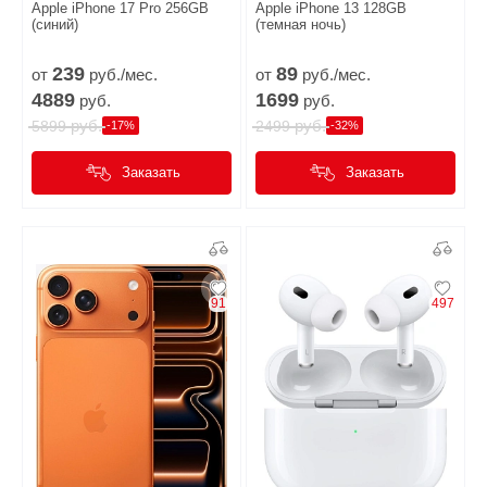
Apple iPhone 17 Pro 256GB
Apple iPhone 13 128GB
(синий)
(темная ночь)
239
89
от
руб./мес.
от
руб./мес.
4889
1699
руб.
руб.
руб.
руб.
5899
2499
-17%
-32%
Заказать
Заказать
91
497