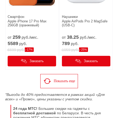
Смартфон
Наушники
Apple iPhone 17 Pro Max
Apple AirPods Pro 2 MagSafe
256GB (оранжевый)
(USB-C)
259
38.
25
от
руб./мес.
от
руб./мес.
5589
789
руб.
руб.
руб.
руб.
6699
1059
-17%
-25%
Заказать
Заказать
Показать еще
*Выгода до 40% предоставляется в рамках акций «Для
всех» и «Промо», цены указаны с учетом скидки.
24 года МТС!
Большие скидки на гаджеты с
бесплатной доставкой
по Беларуси. В честь дня
рождения МТС абонентам предоставляется