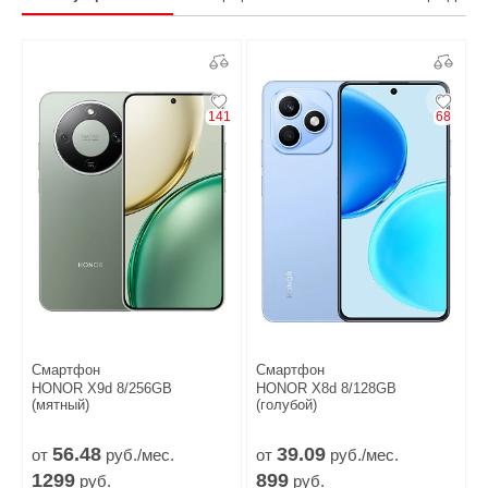
141
68
Смартфон
Смартфон
HONOR X9d 8/256GB
HONOR X8d 8/128GB
(мятный)
(голубой)
56.
48
39.
09
от
руб./мес.
от
руб./мес.
1299
899
руб.
руб.