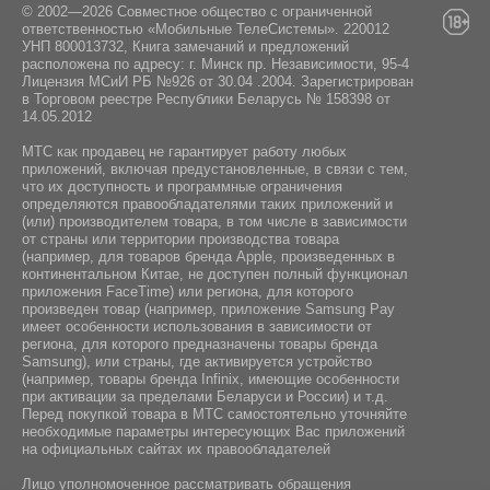
© 2002—2026 Совместное общество с ограниченной
ответственностью «Мобильные ТелеСистемы». 220012
УНП 800013732, Книга замечаний и предложений
расположена по адресу: г. Минск пр. Независимости, 95-4
Лицензия МСиИ РБ №926 от 30.04 .2004. Зарегистрирован
в Торговом реестре Республики Беларусь № 158398 от
14.05.2012
МТС как продавец не гарантирует работу любых
приложений, включая предустановленные, в связи с тем,
что их доступность и программные ограничения
определяются правообладателями таких приложений и
(или) производителем товара, в том числе в зависимости
от страны или территории производства товара
(например, для товаров бренда Apple, произведенных в
континентальном Китае, не доступен полный функционал
приложения FaceTime) или региона, для которого
произведен товар (например, приложение Samsung Pay
имеет особенности использования в зависимости от
региона, для которого предназначены товары бренда
Samsung), или страны, где активируется устройство
(например, товары бренда Infiniх, имеющие особенности
при активации за пределами Беларуси и России) и т.д.
Перед покупкой товара в МТС самостоятельно уточняйте
необходимые параметры интересующих Вас приложений
на официальных сайтах их правообладателей
Лицо уполномоченное рассматривать обращения