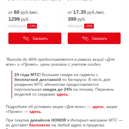
60
17.
35
от
руб./мес.
от
руб./мес.
1299
399
руб.
руб.
руб.
руб.
1499
499
-13%
-20%
Заказать
Заказать
*Выгода до 40% предоставляется в рамках акций «Для
всех» и «Промо», цены указаны с учетом скидки.
24 года МТС!
Большие скидки на гаджеты с
бесплатной доставкой
по Беларуси. В честь дня
рождения МТС абонентам предоставляется
персональная
скидка до 24%
на технику. Перечень
моделей со скидками
здесь
.
Подробнее об условиях акции «Для всех» —
здесь
, акции
«Промо» —
здесь
.
При покупке
девайсов HONOR
в Интернет-магазине МТС —
их доставят
бесплатно
на любой адрес в пределах