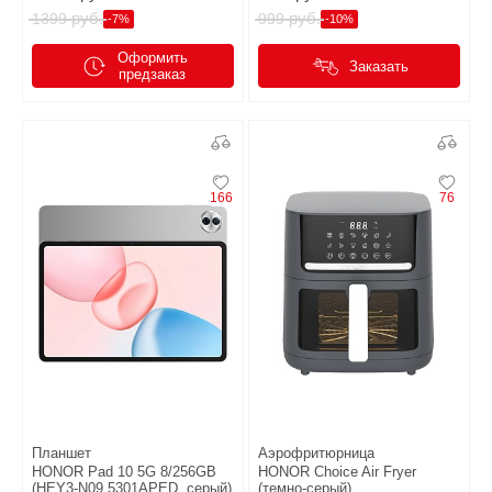
руб.
руб.
1399
999
-7%
-10%
Оформить
Заказать
предзаказ
166
76
Планшет
Аэрофритюрница
HONOR Pad 10 5G 8/256GB
HONOR Choice Air Fryer
(HEY3-N09 5301APED, серый)
(темно-серый)