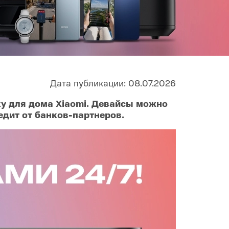
Infinix
TECNO
Infinix GT
Spark
Infinix Note
Camon
Pova
Дата публикации: 08.07.2026
у для дома Xiaomi. Девайсы можно
едит от банков-партнеров.