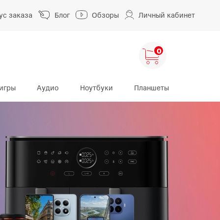
ус заказа
Блог
Обзоры
Личный кабинет
0
игры
Аудио
Ноутбуки
Планшеты
ng
HUAWEI
HONOR
HUAWEI Pura
HONOR 400
A
HUAWEI Nova
HONOR 600
HUAWEI Mate
HONOR Magic
HONOR X