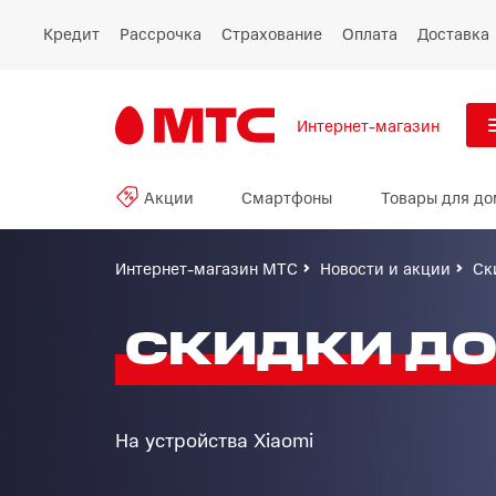
Кредит
Рассрочка
Страхование
Оплата
Доставка
Интернет-магазин
См
Акции
Смартфоны
Товары для до
Акции
Все
Смартфоны
Интернет-магазин МТС
Новости и акции
Ск
Планшеты и ноутбуки
СКИДКИ ДО
Восстановленные
смартфоны
На устройства Xiaomi
Товары для дома