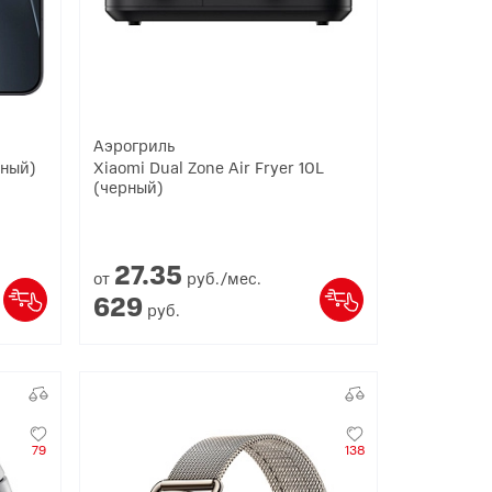
Аэрогриль
рный)
Xiaomi Dual Zone Air Fryer 10L
(черный)
27.
35
от
руб./мес.
629
руб.
79
138