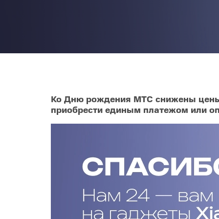
Телевизоры
POC
Гаджеты
POCO
POCO
Видеоигры
POCO
POCO
Мобильные кассы
Ко Дню рождения МТС снижены цены 
приобрести единым платежом или опл
Blac
Интернет для дома
Аксессуары
Cертификаты
Купить SIM