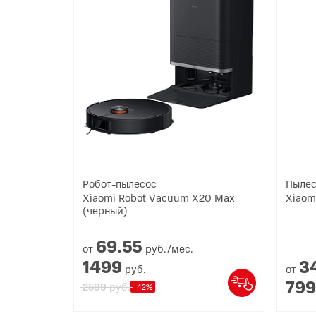
Робот-пылесос
Пылес
Xiaomi Robot Vacuum X20 Max
Xiaom
(черный)
69.
55
от
руб./мес.
1499
3
руб.
от
799
руб.
2599
-42%