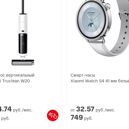
ос вертикальный
Смарт-часы
i Truclean W20
Xiaomi Watch S4 41 мм белы
4.
74
32.
57
руб./мес.
от
руб./мес.
749
руб.
руб.