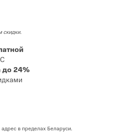
м скидки.
латной
ТС
а до 24%
кидками
 адрес в пределах Беларуси.