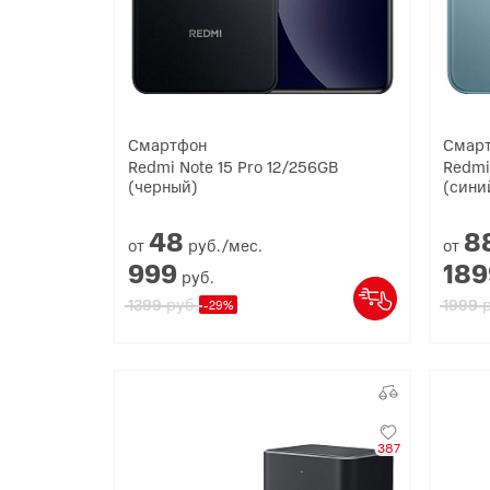
Смартфон
Смар
Redmi Note 15 Pro 12/256GB
Redmi
(черный)
(сини
48
8
от
руб./мес.
от
999
189
руб.
руб.
р
1399
1999
-29%
387