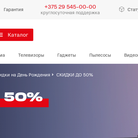
+375 29 545-00-00
Гарантия
Стат
круглосуточная поддержка
Каталог
артфоны
ма
Телевизоры
Гаджеты
Пылесосы
Видео
Xiaomi
Apple
Samsu
идки на День Рождения
СКИДКИ ДО 50%
Xiaomi 17
iPhone 17
Galaxy S
 50%
Xiaomi 15
iPhone 16
Galaxy 
Xiaomi 14
iPhone 15
Galaxy Z
Redmi 15
iPhone 14
Redmi Note 14
iPhone 13
Redmi Note 15
Redmi 14
Redmi A
Восстановленные
Показать еще
Показать еще