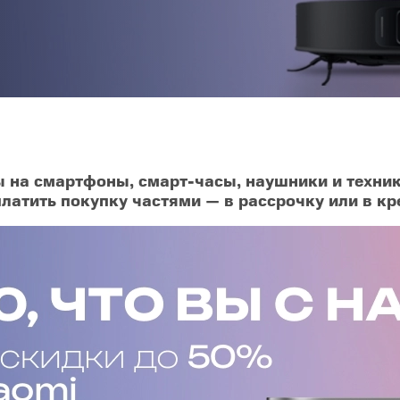
O
realme
TCL
vivo
 F
realme C
TCL 50
vivo Y
 M
realme 14
TCL 60
vivo V
 X
realme note
TCL 70
vivo X
 C
на смартфоны, смарт-часы, наушники и техник
атить покупку частями — в рассрочку или в кр
kview