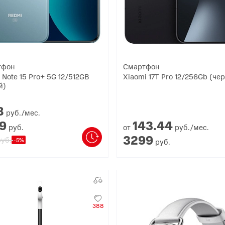
тфон
Смартфон
 Note 15 Pro+ 5G 12/512GB
Xiaomi 17T Pro 12/256Gb (че
й)
8
руб./мес.
9
143.
44
руб.
от
руб./мес.
3299
уб.
-5%
руб.
388