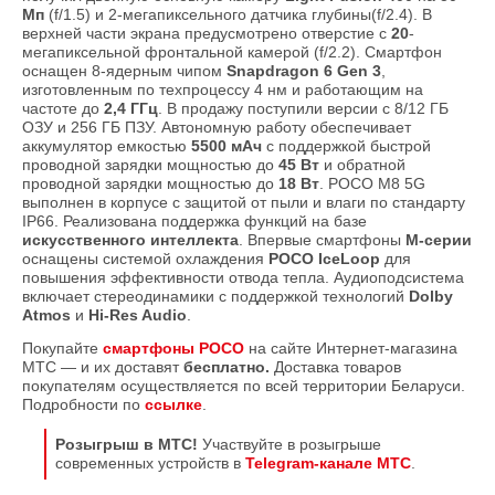
Мп
(f/1.5) и 2-мегапиксельного датчика глубины(f/2.4). В
верхней части экрана предусмотрено отверстие с
20
-
мегапиксельной фронтальной камерой (f/2.2). Смартфон
оснащен 8-ядерным чипом
Snapdragon 6 Gen 3
,
изготовленным по техпроцессу 4 нм и работающим на
частоте до
2,4 ГГц
. В продажу поступили версии с 8/12 ГБ
ОЗУ и 256 ГБ ПЗУ. Автономную работу обеспечивает
аккумулятор емкостью
5500 мАч
с поддержкой быстрой
проводной зарядки мощностью до
45 Вт
и обратной
проводной зарядки мощностью до
18 Вт
. POCO M8 5G
выполнен в корпусе с защитой от пыли и влаги по стандарту
IP66. Реализована поддержка функций на базе
искусственного интеллекта
. Впервые смартфоны
M-серии
оснащены системой охлаждения
POCO IceLoop
для
повышения эффективности отвода тепла. Аудиоподсистема
включает стереодинамики с поддержкой технологий
Dolby
Atmos
и
Hi-Res Audio
.
Покупайте
смартфоны POCO
на сайте Интернет-магазина
МТС — и их доставят
бесплатно.
Доставка товаров
покупателям осуществляется по всей территории Беларуси.
Подробности по
ссылке
.
Розыгрыш в МТС!
Участвуйте в розыгрыше
современных устройств в
Telegram-канале МТС
.