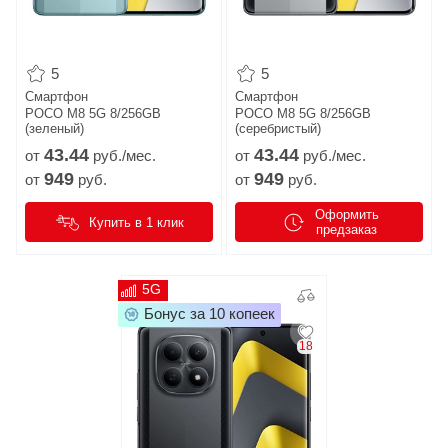
5
5
Смартфон
Смартфон
POCO M8 5G 8/256GB
POCO M8 5G 8/256GB
(зеленый)
(серебристый)
43.
44
43.
44
от
руб./мес.
от
руб./мес.
949
949
от
руб.
от
руб.
Оформить
Купить в 1 клик
предзаказ
5G
Бонус за 10 копеек
18