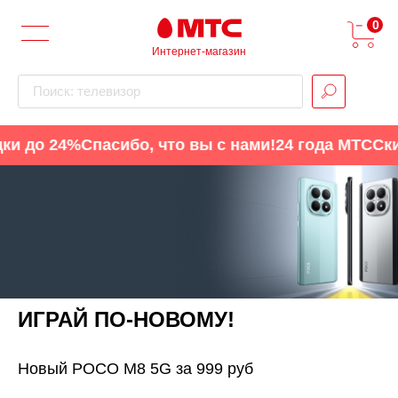
0
Интернет-магазин
Поиск: телевизор
до 24%
Спасибо, что вы с нами!
24 года МТС
Скидк
ИГРАЙ ПО-НОВОМУ!
Новый POCO M8 5G за 999 руб