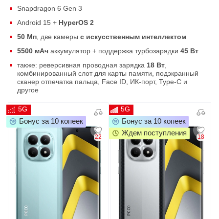
Snapdragon 6 Gen 3
Android 15 +
HyperOS 2
50 Мп
, две камеры
с искусственным интеллектом
5500 мАч
аккумулятор + поддержка турбозарядки
45 Вт
также: реверсивная проводная зарядка
18 Вт
,
комбинированный слот для карты памяти, подэкранный
сканер отпечатка пальца, Face ID, ИК-порт, Type-C и
другое
5G
5G
Бонус за 10 копеек
Бонус за 10 копеек
Ждем поступления
22
18