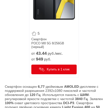
5
Смартфон
POCO M8 5G 8/256GB
(черный)
43.
44
от
руб./мес.
949
от
руб.
Купить в 1 клик
Смартфон оснащен
6,77
-дюймовым
AMOLED
-дисплеем с
поддержкой разрешения 2392х1080 пикселей и частотой
обновления до
120 Гц
. Используется панель с
ШИМ
-
регулировкой яркости подсветки с частотой
3840 Гц
. Заявлен
100%
охват цветового пространства
DCI-P3
. Смартфон
получил двойную основную камеру
Light Fusion 400
на
50