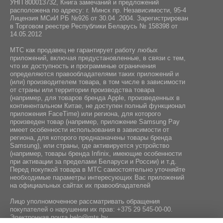
УНП 800013732, Книга замечаний и предложений
расположена по адресу: г. Минск пр. Независимости, 95-4
Лицензия МСиИ РБ №926 от 30.04 .2004. Зарегистрирован
в Торговом реестре Республики Беларусь № 158398 от
14.05.2012
МТС как продавец не гарантирует работу любых
приложений, включая предустановленные, в связи с тем,
что их доступность и программные ограничения
определяются правообладателями таких приложений и
(или) производителем товара, в том числе в зависимости
от страны или территории производства товара
(например, для товаров бренда Apple, произведенных в
континентальном Китае, не доступен полный функционал
приложения FaceTime) или региона, для которого
произведен товар (например, приложение Samsung Pay
имеет особенности использования в зависимости от
региона, для которого предназначены товары бренда
Samsung), или страны, где активируется устройство
(например, товары бренда Infiniх, имеющие особенности
при активации за пределами Беларуси и России) и т.д.
Перед покупкой товара в МТС самостоятельно уточняйте
необходимые параметры интересующих Вас приложений
на официальных сайтах их правообладателей
Лицо уполномоченное рассматривать обращения
покупателей о нарушении их прав:
+375 29 545-00-00
.
Электронная почта
help@mts.by