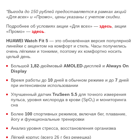
*Выгода до 150 рублей предоставляется в рамках акций
«Для всех» и «Промо», цены указаны с учетом скидки.
Подробнее об условиях акции «Для всех» —
здесь
, акции
«Промо» —
здесь
.
HUAWEI Watch Fit 5
— это обновлённая версия популярной
линейки с акцентом на комфорт и стиль. Часы получились
очень лёгкими и тонкими, поэтому их комфортно носить
целый день.
Большой
1,82
-дюймовый
AMOLED
-дисплей и
Always On
Display
Время работы до
10
дней в обычном режиме и до
7
дней
при интенсивном использовании
Улучшенный датчик
TruSeen 5.5
для точного измерения
пульса, уровня кислорода в крови (SpO₂) и мониторинга
сна
Более
100
спортивных режимов, включая бег, плавание,
йогу и функциональные тренировки
Анализ уровня стресса, восстановления организма
Лёгкий корпус (всего 26 г без ремешка)