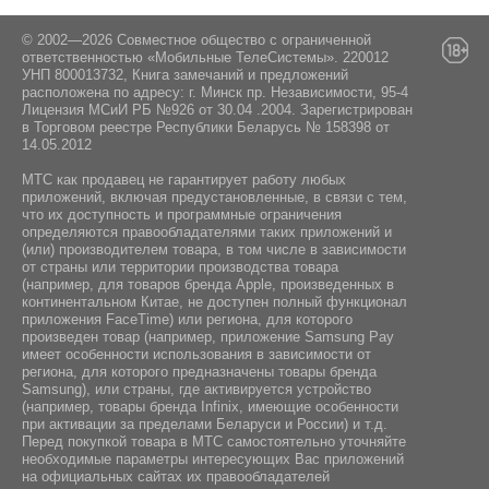
© 2002—2026 Совместное общество с ограниченной
ответственностью «Мобильные ТелеСистемы». 220012
УНП 800013732, Книга замечаний и предложений
расположена по адресу: г. Минск пр. Независимости, 95-4
Лицензия МСиИ РБ №926 от 30.04 .2004. Зарегистрирован
в Торговом реестре Республики Беларусь № 158398 от
14.05.2012
МТС как продавец не гарантирует работу любых
приложений, включая предустановленные, в связи с тем,
что их доступность и программные ограничения
определяются правообладателями таких приложений и
(или) производителем товара, в том числе в зависимости
от страны или территории производства товара
(например, для товаров бренда Apple, произведенных в
континентальном Китае, не доступен полный функционал
приложения FaceTime) или региона, для которого
произведен товар (например, приложение Samsung Pay
имеет особенности использования в зависимости от
региона, для которого предназначены товары бренда
Samsung), или страны, где активируется устройство
(например, товары бренда Infiniх, имеющие особенности
при активации за пределами Беларуси и России) и т.д.
Перед покупкой товара в МТС самостоятельно уточняйте
необходимые параметры интересующих Вас приложений
на официальных сайтах их правообладателей