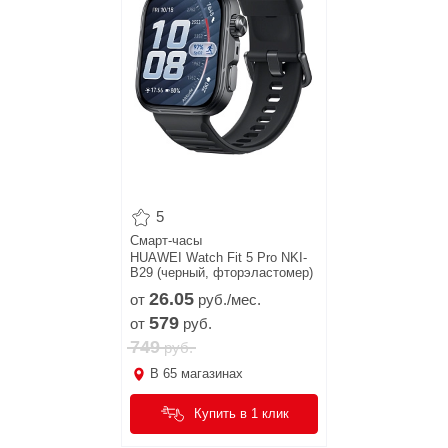
5
Смарт-часы
HUAWEI Watch Fit 5 Pro NKI-
B29 (черный, фторэластомер)
26.
05
от
руб./мес.
579
от
руб.
749
руб.
В
65
магазинах
Купить в 1 клик