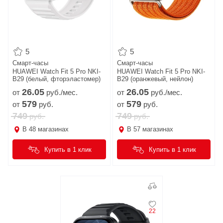
5
5
Смарт-часы
Смарт-часы
HUAWEI Watch Fit 5 Pro NKI-
HUAWEI Watch Fit 5 Pro NKI-
B29 (белый, фторэластомер)
B29 (оранжевый, нейлон)
26.
05
26.
05
от
руб./мес.
от
руб./мес.
579
579
от
руб.
от
руб.
749
749
руб.
руб.
В
48
магазинах
В
57
магазинах
Купить в 1 клик
Купить в 1 клик
22