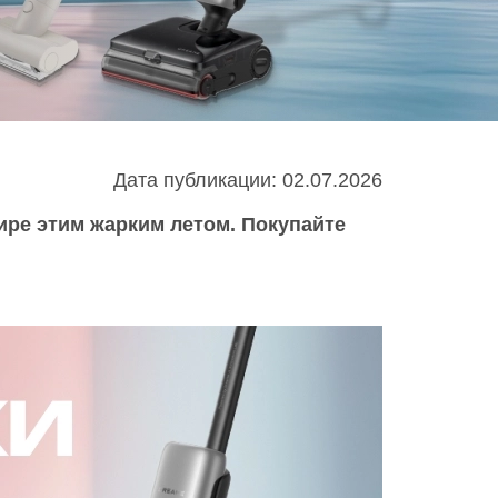
Infinix
TECNO
Infinix GT
Spark
Infinix Note
Camon
Pova
Дата публикации: 02.07.2026
ире этим жарким летом. Покупайте