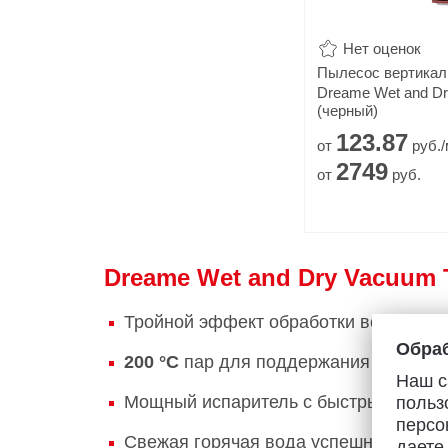
Нет оценок
Пылесос вертика
Dreame Wet and Dr
(черный)
123.
87
от
руб./
2749
от
руб.
Dreame Wet and Dry Vacuum T
Тройной эффект обработки водой в о
Обраб
200 °С
пар для поддержания гигиены 
Наш с
Мощный испаритель с быстрым нагр
польз
персо
Свежая горячая вода успешно раство
даете