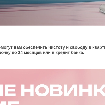
O
realme
TCL
vivo
 F
realme C
TCL 50
vivo Y
 M
realme 14
TCL 60
vivo V
 X
realme note
TCL 70
vivo X
 C
могут вам обеспечить чистоту и свободу в кварт
очку до 24 месяцев или в кредит банка.
kview