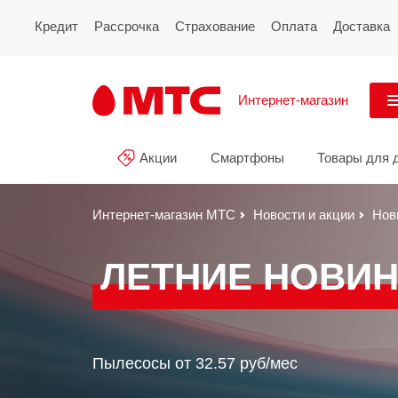
Кредит
Рассрочка
Страхование
Оплата
Доставка
Интернет-магазин
См
Акции
Смартфоны
Товары для 
Акции
Все
Смартфоны
Интернет-магазин МТС
Новости и акции
Нов
Планшеты и ноутбуки
ЛЕТНИЕ НОВИН
Восстановленные
смартфоны
Товары для дома
Пылесосы от 32.57 руб/мес