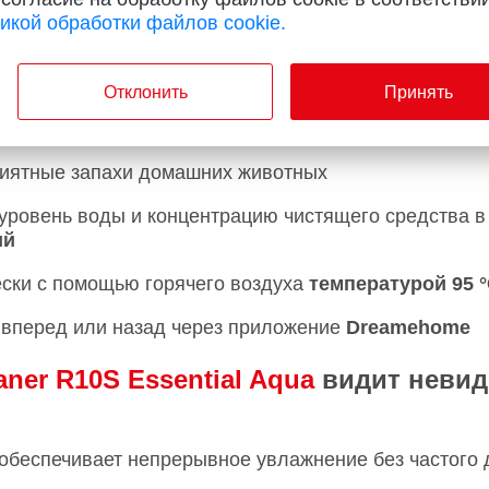
икой обработки файлов cookie.
ысокоскоростным двигателем Dreame, обеспечиваю
ьном, так и в горизонтальном положении
Отклонить
Принять
ой
позволяет обнаруживать скрытые загрязнения, таки
риятные запахи домашних животных
ровень воды и концентрацию чистящего средства в 
ий
ски с помощью горячего воздуха
температурой 95 
вперед или назад через приложение
Dreamehome
ner R10S Essential Aqua
видит невид
обеспечивает непрерывное увлажнение без частого