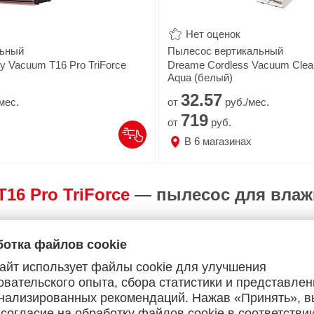
Нет оценок
льный
Пылесос вертикальный
y Vacuum T16 Pro TriForce
Dreame Cordless Vacuum Clean
Aqua (белый)
32.
57
мес.
от
руб./мес.
719
от
руб.
В
6
магазинах
16 Pro TriForce
— пылесос для влажн
дном элегантном корпусе
отка файлов cookie
и безопасности детей
айт использует файлы cookie для улучшения
евом
до 380 °С
овательского опыта, сбора статистики и представлен
нализированных рекомендаций. Нажав «Принять», в
ряет жирные загрязнения
 согласие на обработку файлов cookie в соответствии