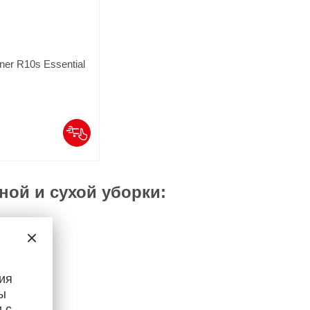
er R10s Essential
ой и сухой уборки:
ия
ы
 с