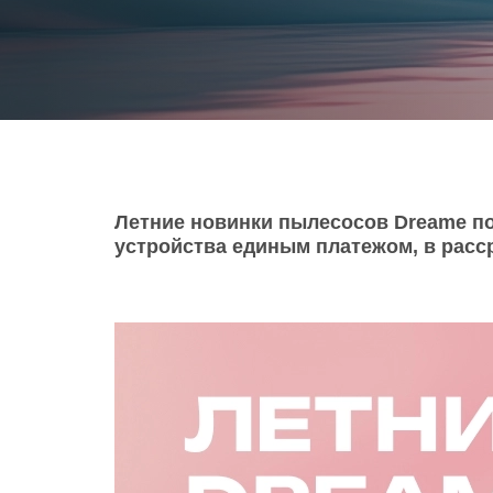
Телевизоры
POC
Гаджеты
POCO
POCO
Видеоигры
POCO
POCO
Мобильные кассы
Летние новинки пылесосов Dreame по
устройства единым платежом, в расср
Blac
Интернет для дома
Аксессуары
Cертификаты
Купить SIM