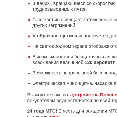
Швабры, вращающиеся со скоростью
трудновыводимых пятен
С легкостью освещает затемненные м
других загрязнений
V-образная щетина
используется для
На светодиодном экране отображаютс
Высокоскоростной бесщеточный элек
всасывания величиной
120 аэроватт
Возможность непрерывной беспровод
Электрическая мини-щетка, насадка 
Вы можете заказать
устройства Dream
покупателям осуществляется по всей т
24 года МТС!
В честь дня рождения МТ
скидками
здесь
.