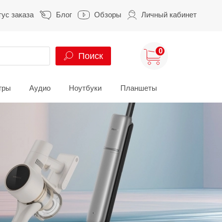
тус заказа
Блог
Обзоры
Личный кабинет
0
Поиск
гры
Аудио
Ноутбуки
Планшеты
ung
HUAWEI
HONOR
S
HUAWEI Pura
HONOR 400
A
HUAWEI Nova
HONOR 600
Z
HUAWEI Mate
HONOR Magic
HONOR X