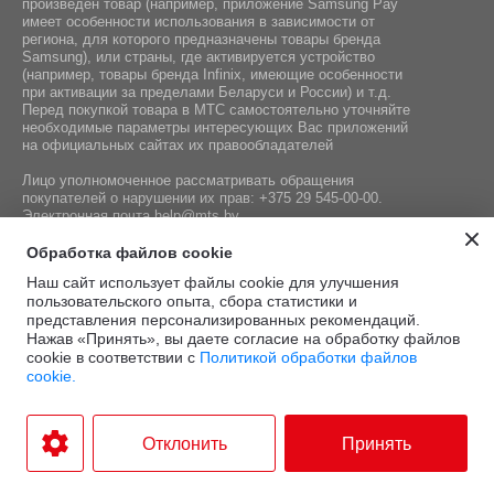
произведен товар (например, приложение Samsung Pay
имеет особенности использования в зависимости от
региона, для которого предназначены товары бренда
Samsung), или страны, где активируется устройство
(например, товары бренда Infiniх, имеющие особенности
при активации за пределами Беларуси и России) и т.д.
Перед покупкой товара в МТС самостоятельно уточняйте
необходимые параметры интересующих Вас приложений
на официальных сайтах их правообладателей
Лицо уполномоченное рассматривать обращения
покупателей о нарушении их прав:
+375 29 545-00-00
.
Электронная почта
help@mts.by
Номер телефона работников местных исполнительных и
Обработка файлов cookie
распорядительных органов по месту государственной
Наш сайт использует файлы cookie для улучшения
регистрации СООО «Мобильные ТелеСистемы»,
пользовательского опыта, сбора статистики и
уполномоченных рассматривать обращения покупателей:
представления персонализированных рекомендаций.
+375 17 215-14-65
Нажав «Принять», вы даете согласие на обработку файлов
cookie в соответствии с
Политикой обработки файлов
cookie.
Этот сайт защищён
Политика
Условия
reCAPTCHA, а также
конфиденциальности
и
.
использования
Отклонить
Принять
применяются
Google
Разработка интернет-магазина