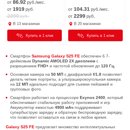
86.
92
от
руб./мес.
1919
104.
31
от
руб.
от
руб./мес.
2299
2299
руб.
от
руб.
В
13
магазинах
В
20
магазинах
Купить в 1 клик
Купить в 1 клик
Смартфон
Samsung Galaxy S25 FE
обеспечен 6.7-
дюймовым
Dynamic AMOLED 2X дисплеем
с
разрешением
FHD+
и частотой обновления до
120 Гц.
Основная камера на
50 МП
с диафрагмой
f/1.8
позволяет
делать четкие портреты, а ультраширокоугольная камера
на
12 МП
идеально подходит для съемки пейзажей и
групповых фото.
Смартфон работает на процессоре
Exynos 2400
, который
обеспечивает стабильную работу приложений и игр.
Аккумулятор емкостью
4900 мАч
поддерживает
супербыструю зарядку и обратную беспроводную зарядку,
что позволяет оставаться на связи в любое время.
Galaxy S25 FE
предлагает множество интеллектуальных