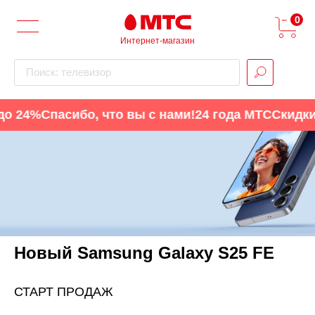
0
Интернет-магазин
Поиск: телевизор
о 24%
Спасибо, что вы с нами!
24 года МТС
Скидки 
Новый Samsung Galaxy S25 FE
СТАРТ ПРОДАЖ