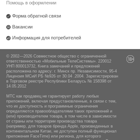
Помощь в оформлении
Форма обратной связи
Вакансии
Информация для потребителей
© 2002—2026 Совместное общество с ограниченной
ответственностью «Мобильные ТелеСистемы». 220012
УНП 800013732, Книга замечаний и предложений
расположена по адресу: г. Минск пр. Независимости, 95-4
Лицензия МСиИ РБ №926 от 30.04 .2004. Зарегистрирован
в Торговом реестре Республики Беларусь № 158398 от
14.05.2012
МТС как продавец не гарантирует работу любых
приложений, включая предустановленные, в связи с тем,
что их доступность и программные ограничения
определяются правообладателями таких приложений и
(или) производителем товара, в том числе в зависимости
от страны или территории производства товара
(например, для товаров бренда Apple, произведенных в
континентальном Китае, не доступен полный функционал
приложения FaceTime) или региона, для которого