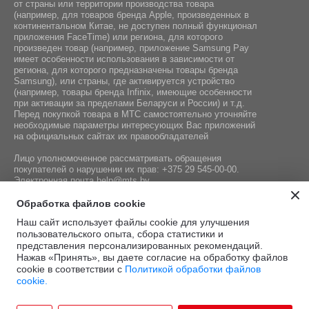
от страны или территории производства товара
(например, для товаров бренда Apple, произведенных в
континентальном Китае, не доступен полный функционал
приложения FaceTime) или региона, для которого
произведен товар (например, приложение Samsung Pay
имеет особенности использования в зависимости от
региона, для которого предназначены товары бренда
Samsung), или страны, где активируется устройство
(например, товары бренда Infiniх, имеющие особенности
при активации за пределами Беларуси и России) и т.д.
Перед покупкой товара в МТС самостоятельно уточняйте
необходимые параметры интересующих Вас приложений
на официальных сайтах их правообладателей
Лицо уполномоченное рассматривать обращения
покупателей о нарушении их прав:
+375 29 545-00-00
.
Электронная почта
help@mts.by
Номер телефона работников местных исполнительных и
Обработка файлов cookie
распорядительных органов по месту государственной
Наш сайт использует файлы cookie для улучшения
регистрации СООО «Мобильные ТелеСистемы»,
пользовательского опыта, сбора статистики и
уполномоченных рассматривать обращения покупателей:
представления персонализированных рекомендаций.
+375 17 215-14-65
Нажав «Принять», вы даете согласие на обработку файлов
cookie в соответствии с
Политикой обработки файлов
cookie.
Этот сайт защищён
Политика
Условия