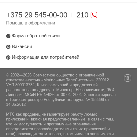
+375 29 545-00-00
210
Помощь в оформлении
Форма обратной связи
Вакансии
Информация для потребителей
© 2002—2026 Совместное общество с ограниченной
ответственностью «Мобильные ТелеСистемы». 220012
УНП 800013732, Книга замечаний и предложений
расположена по адресу: г. Минск пр. Независимости, 95-4
Лицензия МСиИ РБ №926 от 30.04 .2004. Зарегистрирован
в Торговом реестре Республики Беларусь № 158398 от
14.05.2012
МТС как продавец не гарантирует работу любых
приложений, включая предустановленные, в связи с тем,
что их доступность и программные ограничения
определяются правообладателями таких приложений и
(или) производителем товара, в том числе в зависимости