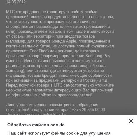
14.05.2012
МТС как продавец не гарантирует работу любых
приложений, включая предустановленные, в связи с тем,
что их доступность и программные ограничения
определяются правообладателями таких приложений и
(или) производителем товара, в том числе в зависимости
от страны или территории производства товара
(например, для товаров бренда Apple, произведенных в
континентальном Китае, не доступен полный функционал
приложения FaceTime) или региона, для которого
произведен товар (например, приложение Samsung Pay
имеет особенности использования в зависимости от
региона, для которого предназначены товары бренда
Samsung), или страны, где активируется устройство
(например, товары бренда Infiniх, имеющие особенности
при активации за пределами Беларуси и России) и т.д.
Перед покупкой товара в МТС самостоятельно уточняйте
необходимые параметры интересующих Вас приложений
на официальных сайтах их правообладателей
Лицо уполномоченное рассматривать обращения
покупателей о нарушении их прав:
+375 29 545-00-00
.
Электронная почта
help@mts.by
Номер телефона работников местных исполнительных и
Обработка файлов cookie
распорядительных органов по месту государственной
Наш сайт использует файлы cookie для улучшения
регистрации СООО «Мобильные ТелеСистемы»,