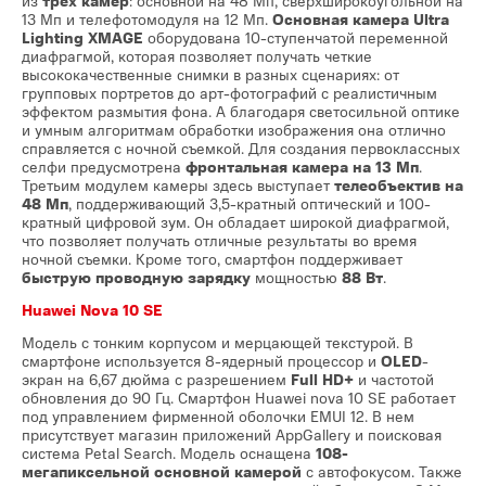
из
трех камер
: основной на 48 Мп, сверхширокоугольной на
13 Мп и телефотомодуля на 12 Мп.
Основная камера Ultra
Lighting XMAGE
оборудована 10-ступенчатой переменной
диафрагмой, которая позволяет получать четкие
высококачественные снимки в разных сценариях: от
групповых портретов до арт-фотографий с реалистичным
эффектом размытия фона. А благодаря светосильной оптике
и умным алгоритмам обработки изображения она отлично
справляется с ночной съемкой. Для создания первоклассных
селфи предусмотрена
фронтальная камера на 13 Мп
.
Третьим модулем камеры здесь выступает
телеобъектив на
48 Мп
, поддерживающий 3,5-кратный оптический и 100-
кратный цифровой зум. Он обладает широкой диафрагмой,
что позволяет получать отличные результаты во время
ночной съемки. Кроме того, смартфон поддерживает
быструю проводную зарядку
мощностью
88 Вт
.
Huawei Nova 10 SE
Модель с тонким корпусом и мерцающей текстурой. В
смартфоне используется 8-ядерный процессор и
OLED
-
экран на 6,67 дюйма с разрешением
Full HD+
и частотой
обновления до 90 Гц. Смартфон Huawei nova 10 SE работает
под управлением фирменной оболочки EMUI 12. В нем
присутствует магазин приложений AppGallery и поисковая
система Petal Search. Модель оснащена
108-
мегапиксельной основной камерой
с автофокусом. Также