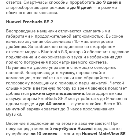
ответов. Смарт-часы способны проработать
до 9 дней
в
энергосберегающем режиме и
до 6 дней
— в режиме
обычного использования.
Huawei Freebuds SE 2
Беспроводные наушники отличаются компактными
габаритами и продолжительной автономностью. Высокое
качество звучания обеспечивают 10-миллиметровые
драйверы. За стабильное соединение со смартфоном
отвечает модуль Bluetooth 5.3, который обеспечит надежное
подключение и синхронизацию звука и изображения для
полного погружения просматриваемого контента.
Наушниками удобно управлять с помощью сенсорных
панелей. Воспроизводите музыку, переключайте
композиции, отвечайте на звонки или обращайтесь к
голосовому помощнику с помощью пары нажатий. Четкой
слышимости в ветреную погоду во время звонков помогает
добиваться
режим шумоподавления
. Благодаря емким
аккумуляторам FreeBuds SE 2 могут работать до 9 часов на
одном заряде и
до 40 часов
— с учетом кейса. Всего 10-
минутной зарядки хватает до 3 часов прослушивания
музыки.
Весенние предложения на этом не заканчиваются! При
покупке ряда моделей
ноутбуков Huawei
предлагается
супербонус
за 10 копеек
— монитор
Huawei MateView SE