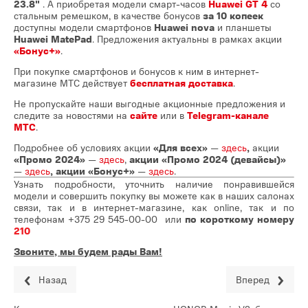
23.8"
. А приобретая модели смарт-часов
Huawei GT 4
со
стальным ремешком, в качестве бонусов
за 10 копеек
доступны модели смартфонов
Huawei nova
и планшеты
Huawei MatePad
. Предложения актуальны в рамках акции
«Бонус+»
.
При покупке смартфонов и бонусов к ним в интернет-
магазине МТС действует
бесплатная доставка
.
Не пропускайте наши выгодные акционные предложения и
следите за новостями на
сайте
или в
Telegram-канале
МТС
.
Подробнее об условиях акции
«Для всех»
—
здесь
,
акции
«Промо 2024»
—
здесь
,
акции «Промо 2024 (девайсы)»
—
здесь
, акции «Бонус+»
—
здесь
.
Узнать подробности, уточнить наличие понравившейся
модели и совершить покупку вы можете как в наших салонах
связи, так и в интернет-магазине, как online, так и по
телефонам
+375 29 545-00-00
или
по короткому номеру
210
Звоните, мы будем рады Вам!
Назад
Вперед