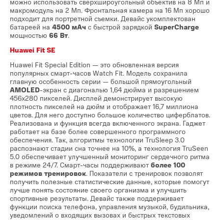
можно использовать сверхшироугольный объектив на 8 Мп и
макромодуль на 2 Мп. Фронтальная камера на 16 Мп хорошо
подходит для портретной съемки. Девайс укомплектован
батареей на
4500 мАч
с быстрой зарядкой
SuperCharge
мощностью
66 Вт
.
Huawei Fit SE
Huawei Fit Special Edition — это обновленная версия
популярных смарт-часов Watch Fit. Модель сохранила
главную особенность серии — большой прямоугольный
AMOLED
-экран с диагональю 1,64 дюйма и разрешением
456х280 пикселей. Дисплей демонстрирует высокую
плотность пикселей на дюйм и отображает 16,7 миллиона
цветов. Для него доступно большое количество циферблатов.
Реализована и функция всегда включенного экрана. Гаджет
работает на базе более совершенного программного
обеспечения. Так, алгоритмы технологии TruSleep 3.0
распознают стадии сна точнее на 10%, а технология TruSeen
5.0 обеспечивает улучшенный мониторинг сердечного ритма
в режиме 24/7. Смарт-часы поддерживают
более 100
режимов тренировок
. Показатели с тренировок позволят
получить полезные статистические данные, которые помогут
лучше понять состояние своего организма и улучшить
спортивные результаты. Девайс также поддерживает
функции поиска телефона, управления музыкой, будильника,
уведомлений о входящих вызовах и быстрых текстовых