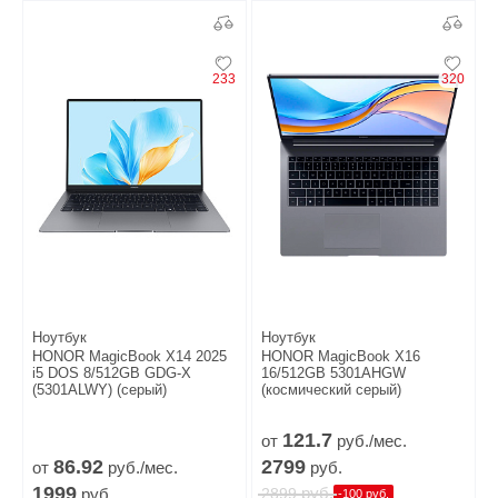
233
320
Ноутбук
Ноутбук
HONOR MagicBook X14 2025
HONOR MagicBook X16
i5 DOS 8/512GB GDG-X
16/512GB 5301AHGW
(5301ALWY) (серый)
(космический серый)
121.
7
от
руб./мес.
86.
92
2799
от
руб./мес.
руб.
1999
руб.
руб.
2899
-100 руб.