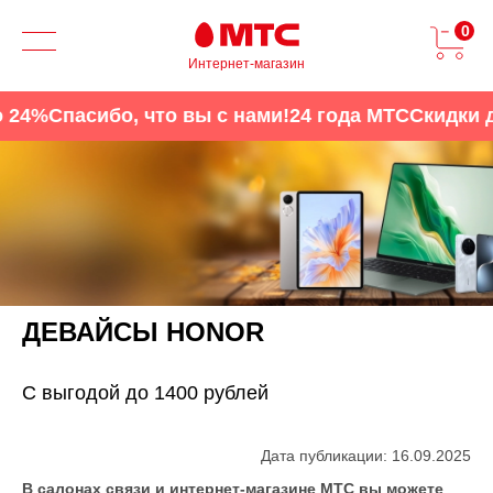
0
Интернет-магазин
4%
Спасибо, что вы с нами!
24 года МТС
Скидки до 
ДЕВАЙСЫ HONOR
С выгодой до 1400 рублей
Дата публикации: 16.09.2025
В салонах связи и интернет-магазине МТС вы можете