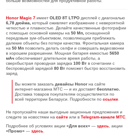
больше возможностей для продуктивной работы.
Honor Magic 7
имеет
OLED 8T LTPO
дисплей с диагональю
6,78 дюйма,
который оживляет изображение с невероятной
четкостью и плавностью. Делайте качественные фотографии
с помощью основной камеры на
50 Мп,
оснащенной
передовым зум-объективом, позволяющим приближать
далекие объекты без потери качества. Фронтальная камера
на
50 Мп
позволить делать селфи и совершать видеозвонки
в хорошем разрешении. Мощная батарея емкостью
5650
мАч
обеспечивает длительное время работы, а
сверхбыстрая проводная зарядка
100 Вт
в сочетании с
беспроводной зарядкой
80 Вт
поможет быстро восстановить
заряд.
Вы можете заказать
девайсы Honor
на сайте
интернет-магазина МТС — и их доставят
бесплатно.
Доставка товаров покупателям осуществляется по
всей территории Беларуси. Подробности по
ссылке
.
Не пропускайте наши выгодные акционные предложения и
следите за новостями на
сайте
или в
Telegram-канале МТС
.
Подробнее об условиях акции
«Для всех»
—
здесь
, акции
«Промо»
—
здесь
.