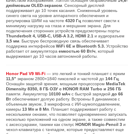
качеством изображения. Лэптоп оснащен безрамочным
14,6-
дюймовым OLED-экраном
. Сенсорный дисплей
поддерживает до 10 точек касания. Сниженный уровень
синего света на уровне аппаратного обеспечения и
регулировка ШИМ на частоте
4320 Гц
позволяет свести к
минимуму нагрузку на глаза и мерцание экрана. Для
подключения сторонних устройств предусмотрены порты
Thunderbolt 4, USB-C, USB-A 3.2, HDMI 2.1
и аудиоразъем
3,5 мм
. Быструю беспроводную связь обеспечивает
поддержка интерфейсов
WiFi 6Е и Bluetooth 5.3.
Устройство
работает от аккумулятора
емкостью 60 Вт/ч
, который
выдерживает до 10 часов автономной работы.
Honor Pad V9 Wi-Fi
— это легкий и тонкий планшет с ярким
11,5"
экраном 2800×1840 пикселей и частотой до
144 Гц
.
Оснащён защитой зрения, мощным процессором
MediaTek
Dimensity 8350, 8 ГБ ОЗУ с HONOR RAM Turbo и 256 ГБ
памяти. Аккумулятор
10100 мАч
с быстрой зарядкой
до 66
Вт
обеспечивает долгую работу. Встроены 8 динамиков с
объемным звуком, 3 микрофона с ИИ-шумоподавлением,
камеры
13 Мп и 8 Мп
. Планшет поддерживает работу с
несколькими окнами, что позволяет одновременно запускать
несколько приложений на одном экране, а также совместим
с аксессуарами, такими как стилус
HONOR Magic-Pencil 3
и
чехол-клавиатура с тачпадом, которые предоставляют еще