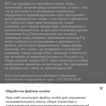
МТС как продавец не гарантирует работу любых
приложений, включая предустановленные, в связи с тем,
что их доступность и программные ограничения
определяются правообладателями таких приложений и
(или) производителем товара, в том числе в зависимости
от страны или территории производства товара
(например, для товаров бренда Apple, произведенных в
континентальном Китае, не доступен полный функционал
приложения FaceTime) или региона, для которого
произведен товар (например, приложение Samsung Pay
имеет особенности использования в зависимости от
региона, для которого предназначены товары бренда
Samsung), или страны, где активируется устройство
(например, товары бренда Infiniх, имеющие особенности
при активации за пределами Беларуси и России) и т.д.
Перед покупкой товара в МТС самостоятельно уточняйте
необходимые параметры интересующих Вас приложений
на официальных сайтах их правообладателей
Лицо уполномоченное рассматривать обращения
покупателей о нарушении их прав:
+375 29 545-00-00
.
Электронная почта
help@mts.by
Номер телефона работников местных исполнительных и
Обработка файлов cookie
распорядительных органов по месту государственной
Наш сайт использует файлы cookie для улучшения
регистрации СООО «Мобильные ТелеСистемы»,
пользовательского опыта, сбора статистики и
уполномоченных рассматривать обращения покупателей:
представления персонализированных рекомендаций.
+375 17 215-14-65