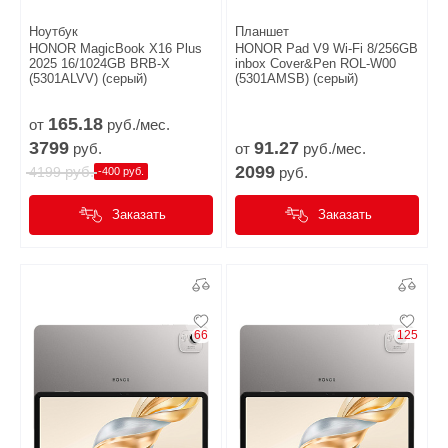
Ноутбук
Планшет
HONOR MagicBook X16 Plus
HONOR Pad V9 Wi-Fi 8/256GB
2025 16/1024GB BRB-X
inbox Cover&Pen ROL-W00
(5301ALVV) (серый)
(5301AMSB) (серый)
165.
18
от
руб./мес.
3799
91.
27
руб.
от
руб./мес.
2099
руб.
4199
руб.
-400 руб.
Заказать
Заказать
66
125