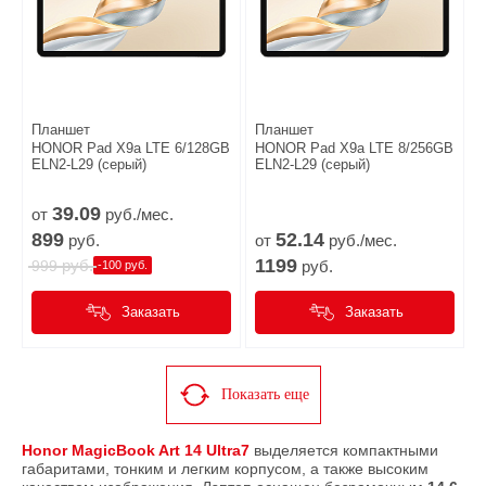
Планшет
Планшет
HONOR Pad X9a LTE 6/128GB
HONOR Pad X9a LTE 8/256GB
ELN2-L29 (серый)
ELN2-L29 (серый)
39.
09
от
руб./мес.
899
52.
14
руб.
от
руб./мес.
1199
руб.
999
руб.
-100 руб.
Заказать
Заказать
Показать еще
Honor MagicBook Art 14 Ultra7
выделяется компактными
габаритами, тонким и легким корпусом, а также высоким