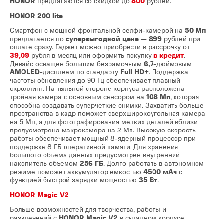
HONOR
предлагаются со скидкой до
800
рублей.
HONOR 200 lite
Смартфон с мощной фронтальной селфи-камерой на
50 Мп
предлагается по
супервыгодной цене
—
899
рублей при
оплате сразу. Гаджет можно приобрести в рассрочку от
39,09
рубля в месяц или оформить покупку
в кредит
.
Девайс оснащен большим безрамочным
6,7
-дюймовым
AMOLED
-дисплеем по стандарту
Full HD+
. Поддержка
частоты обновления до 90 Гц обеспечивает плавный
скроллинг. На тыльной стороне корпуса расположена
тройная камера с основным сенсором на
108 Мп
, которая
способна создавать суперчеткие снимки. Захватить больше
пространства в кадр поможет сверхширокоугольная камера
на 5 Мп, а для фотографирования мелких деталей вблизи
предусмотрена макрокамера на 2 Мп. Высокую скорость
работы обеспечивает мощный 8-ядерный процессор при
поддержке 8 ГБ оперативной памяти. Для хранения
большого объема данных предусмотрен внутренний
накопитель объемом
256 ГБ
. Долго работать в автономном
режиме поможет аккумулятор емкостью
4500 мАч
с
функцией быстрой зарядки мощностью
35 Вт
.
HONOR Magic V2
Больше возможностей для творчества, работы и
развлечений с
HONOR Magic V2
в складном корпусе.