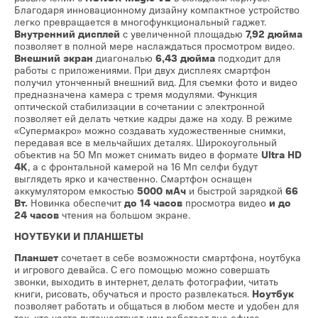
Благодаря инновационному дизайну компактное устройство
легко превращается в многофункциональный гаджет.
Внутренний дисплей
с увеличенной площадью
7,92 дюйма
позволяет в полной мере наслаждаться просмотром видео.
Внешний экран
диагональю
6,43 дюйма
подходит для
работы с приложениями. При двух дисплеях смартфон
получил утонченный внешний вид. Для съемки фото и видео
предназначена камера с тремя модулями. Функция
оптической стабилизации в сочетании с электронной
позволяет ей делать четкие кадры даже на ходу. В режиме
«Супермакро» можно создавать художественные снимки,
передавая все в мельчайших деталях. Широкоугольный
объектив на 50 Мп может снимать видео в формате
Ultra HD
4K
, а с фронтальной камерой на 16 Мп селфи будут
выглядеть ярко и качественно. Смартфон оснащен
аккумулятором емкостью
5000 мАч
и быстрой зарядкой
66
Вт.
Новинка обеспечит
до 14 часов
просмотра видео
и до
24 часов
чтения на большом экране.
НОУТБУКИ И ПЛАНШЕТЫ
Планшет
сочетает в себе возможности смартфона, ноутбука
и игрового девайса. С его помощью можно совершать
звонки, выходить в интернет, делать фотографии, читать
книги, рисовать, обучаться и просто развлекаться.
Ноутбук
позволяет работать и общаться в любом месте и удобен для
тех, кто часто путешествует или работает вне офиса.