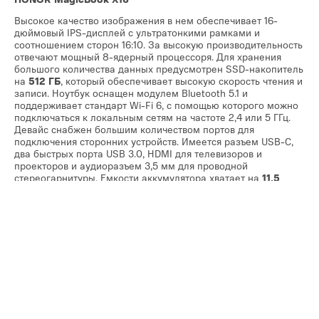
Высокое качество изображения в нем обеспечивает 16-
дюймовый IPS-дисплей c ультратонкими рамками и
соотношением сторон 16:10. За высокую производительность
отвечают мощный 8-ядерный процессоря. Для хранения
большого количества данных предусмотрен SSD-накопитель
на
512 ГБ
, который обеспечивает высокую скорость чтения и
записи. Ноутбук оснащен модулем Bluetooth 5.1 и
поддерживает стандарт Wi-Fi 6, с помощью которого можно
подключаться к локальным сетям на частоте 2,4 или 5 ГГц.
Девайс снабжен большим количеством портов для
подключения сторонних устройств. Имеется разъем USB-C,
два быстрых порта USB 3.0, HDMI для телевизоров и
проекторов и аудиоразъем 3,5 мм для проводной
стереогарнитуры. Емкости аккумулятора хватает на
11,5
часов
просмотра видео с разрешением
Full HD
. Зарядное
устройство мощностью
65 Вт
способно заряжать его всего
за полтора часа. Ноутбуки подойдут как для продуктивной
работы, так и для отдыха. Объединяйте ноутбук и смартфон
HONOR в одно целое, одновременно используя рабочее
*первый платеж равен
0 рублей
пространство ноутбука и смартфона и управляя мышью на
всех экранах. Продолжайте работу на любом устройстве без
При покупке
девайсов HONOR
на сайте интернет-магазина
траты времени на сложный перенос данных — с
Magic-link
МТС действует бесплатная доставка. Она осуществляется на
это можно сделать простым переносом файла из одного
любой адрес в пределах Беларуси. Подробности по
ссылке
.
рабочего пространства в другое.
Не пропускайте наши выгодные акционные предложения и