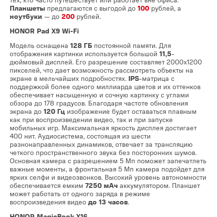
Планшеты
предлагаются с выгодой до
100
рублей, а
ноутбуки
— до
200
рублей.
HONOR Pad X9 Wi-Fi
Модель оснащена
128 ГБ
постоянной памяти. Для
отображения картинки используется большой
11,5
-
дюймовый дисплей. Его разрешение составляет 2000x1200
пикселей, что дает возможность рассмотреть объекты на
экране в мельчайших подробностях.
IPS
-матрица с
поддержкой более одного миллиарда цветов и их оттенков
обеспечивает насыщенную и сочную картинку с углами
обзора до 178 градусов. Благодаря частоте обновления
экрана до
120 Гц
изображение будет оставаться плавным
как при воспроизведении видео, так и при запуске
мобильных игр. Максимальная яркость дисплея достигает
400 нит. Аудиосистема, состоящая из шести
разнонаправленных динамиков, отвечает за трансляцию
четкого пространственного звука без посторонних шумов.
Основная камера с разрешением 5 Мп поможет запечатлеть
важные моменты, а фронтальная 5 Мп камера подойдет для
ярких селфи и видеозвонков. Высокий уровень автономности
обеспечивается емким
7250 мАч
аккумулятором. Планшет
может работать от одного заряда в режиме
воспроизведения видео
до 13 часов
.
HONOR MagicBook X16