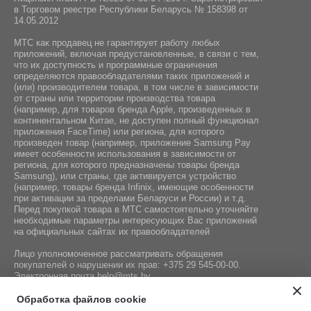
в Торговом реестре Республики Беларусь № 158398 от
14.05.2012
МТС как продавец не гарантирует работу любых
приложений, включая предустановленные, в связи с тем,
что их доступность и программные ограничения
определяются правообладателями таких приложений и
(или) производителем товара, в том числе в зависимости
от страны или территории производства товара
(например, для товаров бренда Apple, произведенных в
континентальном Китае, не доступен полный функционал
приложения FaceTime) или региона, для которого
произведен товар (например, приложение Samsung Pay
имеет особенности использования в зависимости от
региона, для которого предназначены товары бренда
Samsung), или страны, где активируется устройство
(например, товары бренда Infiniх, имеющие особенности
при активации за пределами Беларуси и России) и т.д.
Перед покупкой товара в МТС самостоятельно уточняйте
необходимые параметры интересующих Вас приложений
на официальных сайтах их правообладателей
Лицо уполномоченное рассматривать обращения
покупателей о нарушении их прав:
+375 29 545-00-00
.
Электронная почта
help@mts.by
Номер телефона работников местных исполнительных и
Обработка файлов cookie
распорядительных органов по месту государственной