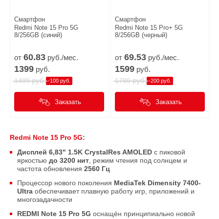
Смартфон
Смартфон
Redmi Note 15 Pro 5G
Redmi Note 15 Pro+ 5G
8/256GB (синий)
8/256GB (черный)
60.
83
69.
53
от
руб./мес.
от
руб./мес.
1399
1599
руб.
руб.
руб.
руб.
1499
1799
-100 руб.
-200 руб.
Заказать
Заказать
Redmi Note 15 Pro 5G
:
Дисплей 6,83" 1.5K CrystalRes AMOLED
с пиковой
яркостью
до 3200 нит
, режим чтения под солнцем и
частота обновления
2560 Гц
Процессор нового поколения
MediaTek Dimensity 7400-
Ultra
обеспечивает плавную работу игр, приложений и
многозадачности
REDMI Note 15 Pro 5G
оснащён принципиально новой