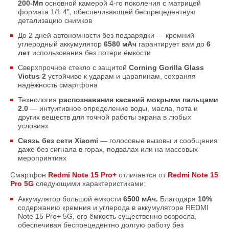
200-Мп
основной камерой 4-го поколения с матрицей
формата 1/1.4", обеспечивающей беспрецедентную
детализацию снимков
До 2 дней автономности без подзарядки — кремний-
углеродный аккумулятор
6580 мАч
гарантирует вам до
6
лет
использования без потери ёмкости
Сверхпрочное стекло с защитой
Corning Gorilla Glass
Victus 2
устойчиво к ударам и царапинам, сохраняя
надёжность смартфона
Технология
распознавания касаний мокрыми пальцами
2.0
— интуитивное определение воды, масла, пота и
других веществ для точной работы экрана в любых
условиях
Связь без сети Xiaomi
— голосовые вызовы и сообщения
даже без сигнала в горах, подвалах или на массовых
мероприятиях
Смартфон
Redmi Note 15 Pro+
отличается от
Redmi Note 15
Pro 5G
следующими характеристиками:
Аккумулятор большой ёмкости
6500 мАч.
Благодаря
10%
содержанию кремния и углерода в аккумуляторе REDMI
Note 15 Pro+ 5G, его ёмкость существенно возросла,
обеспечивая беспрецедентно долгую работу без