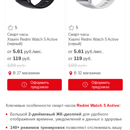
5
5
Смарт-часы
Смарт-часы
Xiaomi Redmi Watch 5 Active
Xiaomi Redmi Watch 5 Active
(черный)
(серый)
5.
61
5.
61
от
руб./мес.
от
руб./мес.
119
119
от
руб.
от
руб.
199
199
руб.
руб.
В
27
магазинах
В
32
магазинах
Оформить
Оформить
предзаказ
предзаказ
Ключевые особенности смарт-часов
Redmi Watch 5 Active
:
Большой
2-дюймовый ЖК-дисплей
для удобного
отображения времени, уведомлений и данных о здоровье
140+ режимов тренировок
позволяют отслеживать вашу