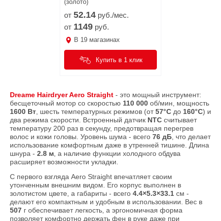
(золото)
52.
14
от
руб./мес.
1149
от
руб.
В
19
магазинах
Купить в 1 клик
Dreame Hairdryer Aero Straight
- это мощный инструмент:
бесщеточный мотор со скоростью
110 000
об/мин, мощность
1600 Вт
, шесть температурных режимов (от
57°C
до
160°C
) и
два режима скорости. Встроенный датчик
NTC
считывает
температуру 200 раз в секунду, предотвращая перегрев
волос и кожи головы. Уровень шума - всего
76 дБ
, что делает
использование комфортным даже в утренней тишине. Длина
шнура -
2.8 м
, а наличие функции холодного обдува
расширяет возможности укладки.
С первого взгляда Aero Straight впечатляет своим
утонченным внешним видом. Его корпус выполнен в
золотистом цвете, а габариты - всего
4.4×5.3×33.1
см -
делают его компактным и удобным в использовании. Вес в
507
г обеспечивает легкость, а эргономичная форма
позволяет комфортно держать фен в руке даже при