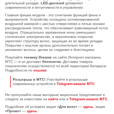
длительной укладке.
LED-дисплей
добавляет
современности и интуитивности в управлении.
Главная фишка модели - это сочетание функций фена и
выпрямителя. Устройство оснащено оптимизированной
воздушной камерой с шестью отверстиями и пятью зонами
распределения тепла, что обеспечивает равномерный поток
воздуха. Отрицательно заряженные ионы уменьшают
статическое электричество, а кератиновое покрытие
укрепляет структуру волос, защищая их во время укладки.
Покрытие с маслом арганы дополнительно питает и
увлажняет волосы, делая их гладкими и блестящими.
Покупайте
технику Dreame
на сайте Интернет-магазина
МТС — и их доставят
бесплатно.
Доставка товаров
покупателям осуществляется по всей территории Беларуси.
Подробности по
ссылке
.
Розыгрыш в МТС!
Участвуйте в розыгрыше
современных устройств в
Telegram-канале МТС
.
Не пропускайте наши выгодные акционные предложения и
следите за новостями на
сайте
или в
Telegram-канале МТС
.
Подробнее об условиях акции
«Для всех»
—
здесь
, акции
«Промо»
—
здесь
.