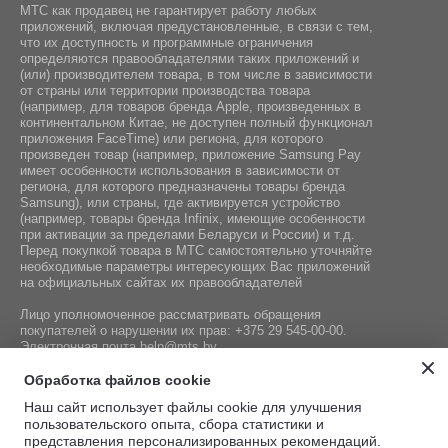
МТС как продавец не гарантирует работу любых
приложений, включая предустановленные, в связи с тем,
что их доступность и программные ограничения
определяются правообладателями таких приложений и
(или) производителем товара, в том числе в зависимости
от страны или территории производства товара
(например, для товаров бренда Apple, произведенных в
континентальном Китае, не доступен полный функционал
приложения FaceTime) или региона, для которого
произведен товар (например, приложение Samsung Pay
имеет особенности использования в зависимости от
региона, для которого предназначены товары бренда
Samsung), или страны, где активируется устройство
(например, товары бренда Infiniх, имеющие особенности
при активации за пределами Беларуси и России) и т.д.
Перед покупкой товара в МТС самостоятельно уточняйте
необходимые параметры интересующих Вас приложений
на официальных сайтах их правообладателей
Лицо уполномоченное рассматривать обращения
покупателей о нарушении их прав:
+375 29 545-00-00
.
Электронная почта
help@mts.by
Номер телефона работников местных исполнительных и
Обработка файлов cookie
распорядительных органов по месту государственной
Наш сайт использует файлы cookie для улучшения
регистрации СООО «Мобильные ТелеСистемы»,
пользовательского опыта, сбора статистики и
уполномоченных рассматривать обращения покупателей:
представления персонализированных рекомендаций.
+375 17 215-14-65